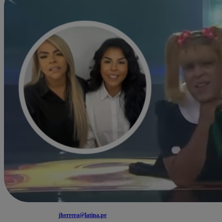
jherrera@latina.pe