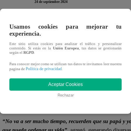
24 de septiembre 2024
María Teresa De La Puente se reunió con toda su fami
Usamos cookies para mejorar tu
importante
. Todo esto a raíz de la llegada de José Anton
experiencia.
Este sitio utiliza cookies para analizar el tráfico y personalizar
“Quiero contarle que su papá y yo hemos conversado y 
contenido. Si estás en la
Unión Europea
, tus datos se gestionarán
según el
RGPD
.
quedar con nosotros un tiempo”,
expresó Techi cuando v
Para conocer mejor como se utilizan tus datos te invitamos leer nuestra
Política de privacidad
pagina de
.
Aceptar Cookies
Rechazar
“No va a ser mucho tiempo, recuerden que su papá y yo 
que pueda ordenar su vida”,
agregó, generando diversas 