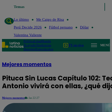
Lo último
Temas
Me Caigo de Risa
Perú Decide 2026
Fútbol peruano
Lo último
Me Caigo de Risa
Perú Decide 2026
Fútbol peruano
Dólar
Valentina Valiente
Política
Lima
Mundo
Te ayudo
Tendencias
TV en vivo
MENÚ
Deportes
Espectáculos
Mejores momentos
Pituca Sin Lucas Capítulo 102: 
Antonio vivirá con ellas, ¿qué dij
Mejores momentos
a las 22:27