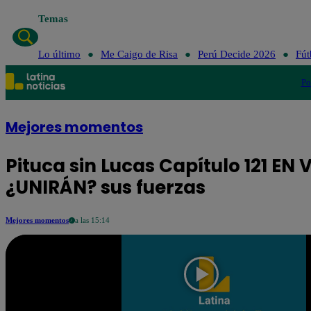
Temas
Lo último
Me Caigo d
Lo último
Me Caigo de Risa
Perú Decide 2026
Fút
Po
Mejores momentos
Pituca sin Lucas Capítulo 121 EN
¿UNIRÁN? sus fuerzas
Mejores momentos
a las 15:14