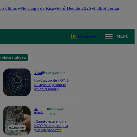
o último
Me Caigo de Risa
Perú Decide 2026
Fútbol peruano
Dólar
TV en vivo
MENÚ
 vistos ahora
Viral
06 de agosto 2026
Horóscopo de HOY, 6
de agosto: ¿cómo te
irá en el amor y
trabajo, según la IA?
Te
06 de agosto
ayudo
2026
¿Cuánto está el dólar
HOY? Precio, compra
y venta para este
jueves 6 de agosto