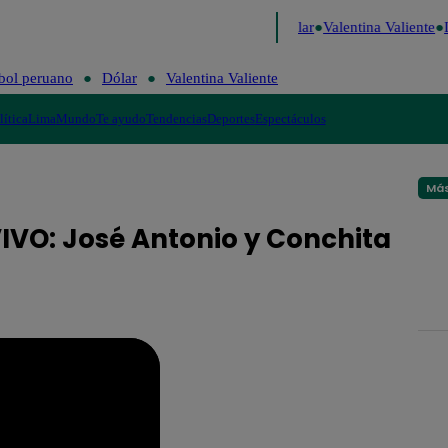
e Risa
Perú Decide 2026
Fútbol peruano
Dólar
Valentina Valiente
L
bol peruano
Dólar
Valentina Valiente
lítica
Lima
Mundo
Te ayudo
Tendencias
Deportes
Espectáculos
Más
 VIVO: José Antonio y Conchita