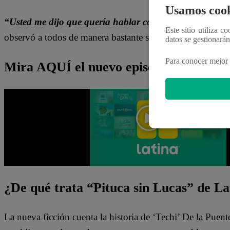
Usamos cook
“Usted me dijo que quería hablar conmigo, soy todo oí
Este sitio utiliza c
observó a todos de manera bastante seria.
datos se gestionará
Para conocer mejor 
Mira AQUÍ el nuevo episodio de “Pitu
¿De qué trata “Pituca sin Lucas” de La
La nueva ficción cuenta la historia de ‘Techi’ De la Puen