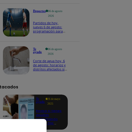
Deportes
06 de agosto
2026
Partidos de hoy,
jueves 6 de agosto:
programación para
ver fútbol EN VIVO
Te
06 de agosto
ayudo
2026
Corte de agua hoy, 6
de agosto: horarios y
distritos afectados sin
el servicio de Sedapal
tacados
Te
26 de mayo
ayudo
2025
Revisa si tienes
deudas
consultando
con tu DNI:
aquí los
detalles