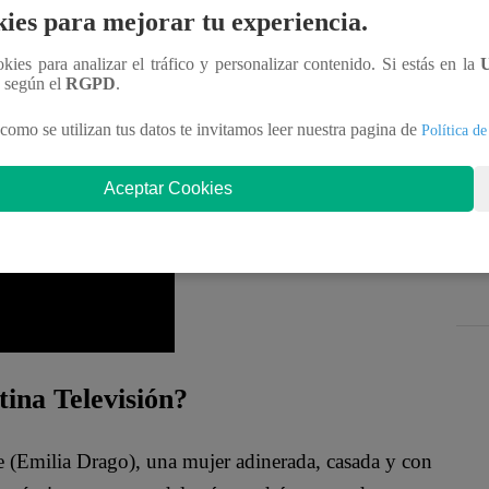
ies para mejorar tu experiencia.
dos”,
mencionó el aún esposo de Techi, quien
ookies para analizar el tráfico y personalizar contenido. Si estás en la
n según el
RGPD
.
como se utilizan tus datos te invitamos leer nuestra pagina de
Política de
ca sin Lucas” EN VIVO
Aceptar Cookies
tina Televisión?
te (Emilia Drago), una mujer adinerada, casada y con