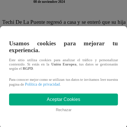
08 de noviembre 2024
Techi De La Puente regresó a casa y se enteró que su hija B
papá. Por eso la mujer decidió encarar a José Antonio Riz
JAMÁS esperó.
Usamos cookies para mejorar tu
experiencia.
“¿Qué te crees? ¿Que puedes tomar decisiones solo? Yo so
Este sitio utiliza cookies para analizar el tráfico y personalizar
“Tu criterio deja mucho que desear. Belén está hecha una 
contenido. Si estás en la
Unión Europea
, tus datos se gestionarán
según el
RGPD
.
tu vida lo que te dé la gana, pero yo voy a poner límites a 
¿Qué quieres ¿que esta casa termine siendo un burdel?”, r
Para conocer mejor como se utilizan tus datos te invitamos leer nuestra
Política de privacidad
pagina de
.
Aceptar Cookies
Rechazar