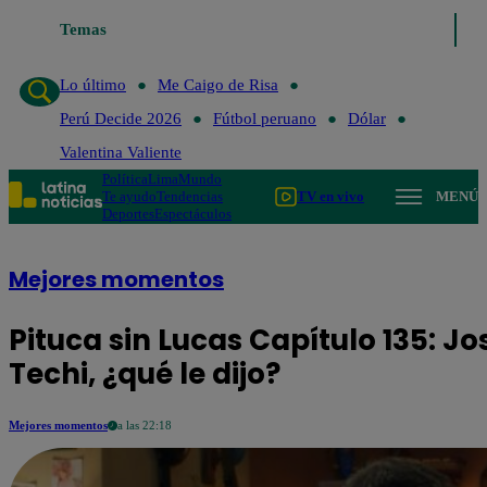
Lo último
Temas
Me Caigo de Risa
Perú Decide 2026
Fútbol peruano
Dóla
Lo último
Me Caigo de Risa
Perú Decide 2026
Fútbol peruano
Dólar
Valentina Valiente
Política
Lima
Mundo
Te ayudo
Tendencias
TV en vivo
MENÚ
Deportes
Espectáculos
Mejores momentos
Pituca sin Lucas Capítulo 135: J
Techi, ¿qué le dijo?
Mejores momentos
a las 22:18