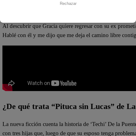
Aunque, la siguiente respuesta de Gracia lo dejaría totalm
Rechazar
verdad que he estado pensando y no creo que quiera term
Al descubrir que Gracia quiere regresar con su ex promet
Hablé con él y me dijo que me deja el camino libre conti
¿De qué trata “Pituca sin Lucas” de La
La nueva ficción cuenta la historia de ‘Techi’ De la Puen
con tres hijas que, luego de que su esposo tenga problem