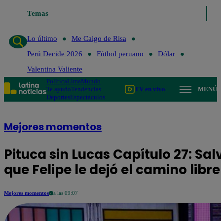
Temas
Lo último
Me Caigo de Risa
Perú Decide 2026
Fútbol p
Lo último
Me Caigo de Risa
Perú Decide 2026
Fútbol peruano
Dólar
Valentina Valiente
Política
Lima
Mundo
Te ayudo
Tendencias
TV en vivo
MENÚ
Deportes
Espectáculos
Mejores momentos
Pituca sin Lucas Capítulo 27: Sa
que Felipe le dejó el camino libre
Mejores momentos
a las 09:07