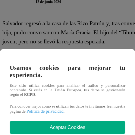
12 de junio 2024
Salvador regresó a la casa de las Rizo Patrón y, tras conv
hija, pudo conversar con María Gracia. El hijo del “Tiburó
joven, pero no se llevó la respuesta esperada.
TE PUEDE INTERESAR |
Pituca Sin Lucas Ca
discusión por su pelea con Micaela
Usamos cookies para mejorar tu
experiencia.
Gracia se mostró sumamente indignada por la actitud de 
Este sitio utiliza cookies para analizar el tráfico y personalizar
Un día dices que sí, otro día que no, ¿quién te entiende
contenido. Si estás en la
Unión Europea
, tus datos se gestionarán
según el
RGPD
.
te hagas una película en la cabeza”.
Para conocer mejor como se utilizan tus datos te invitamos leer nuestra
Política de privacidad
pagina de
.
Pero el hijo del “Tiburón” no iba a dejarla ir tan fácil. “
protagonista en todas las escenas, bonita”.
Aceptar Cookies