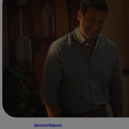
jherrera@latina.pe