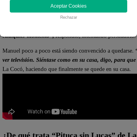
Aceptar Cookies
Sin embargo,
“El Tiburó
n”
recalcó que también tenía un
es que tengo que ir a cuidar a mis hijos”.
No obstante, 
Rechazar
como respuesta.
“¿Por qué no te quedas hasta que lle
cualquier momento”,
respondió, intentando persuadirlo.
Manuel poco a poco está siendo convencido a quedarse.
“
ver televisión. Siéntase como en su casa, digo, para qu
La Cocó, haciendo que finalmente se quede en su casa.
¿De qué trata “Pituca sin Lucas” de La