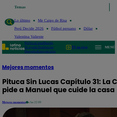
Temas
Lo último
Me Caigo de Risa
Perú Decide 202
Lo último
Me Caigo de Risa
Perú Decide 2026
Fútbol peruano
Dólar
Valentina Valiente
Política
Lima
Mundo
Te ayudo
Tendencias
TV en vivo
MENÚ
Deportes
Espectáculos
Mejores momentos
Pituca Sin Lucas Capítulo 31: La 
pide a Manuel que cuide la casa
Mejores momentos
a las 22:09