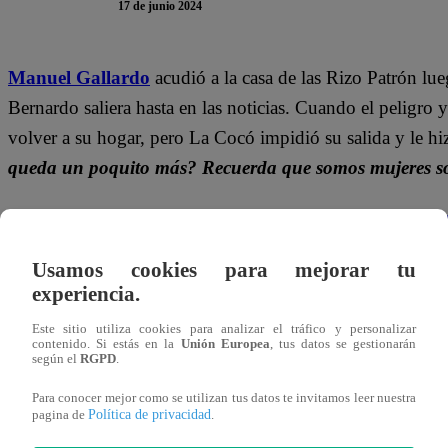
17 de junio 2024
Manuel Gallardo
acudió a la casa de las Rizo Patrón lu
Bernardo saliera hasta en las noticias. Cuando el peligro 
volver a su hogar, pero La Cocó impidió su salida y le h
queda un poquito más? Recuerda que somos mujeres so
TE PUEDE INTERESAR |
Pituca Sin Lucas Cap
del beso entre Goyo y Conchita
Usamos cookies para mejorar tu
experiencia.
Este sitio utiliza cookies para analizar el tráfico y personalizar
contenido. Si estás en la
Unión Europea
, tus datos se gestionarán
según el
RGPD
.
Para conocer mejor como se utilizan tus datos te invitamos leer nuestra
Política de privacidad
pagina de
.