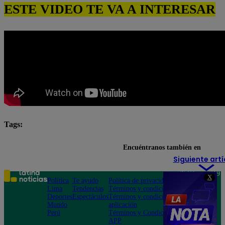
ESTE VIDEO TE VA A INTERESAR
Tags:
destacada minuto
Pituca Sin Lucas
Encuéntranos también en
Siguiente artí
Teléfono: 219
X
Política
Te ayudo
Política de privacidad
1000
Lima
Tendencias
Términos y condiciones
Av. San
Deportes
Espectáculos
Términos y condiciones
Felipe 968
Mundo
aplicación
Jesús María
Perú
Términos y Condiciones
APP