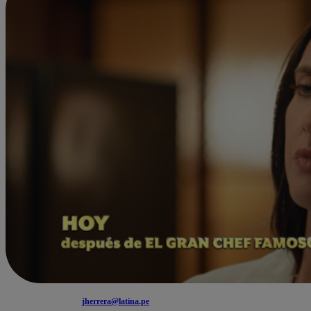
jherrera@latina.pe