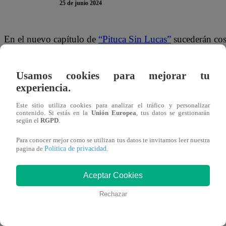
25 de junio 2024
En el nuevo capítulo de
“Pituca Sin Lucas”
sucederán cosa
metiendo un tremendo problema luego de negar haber te
Patrón. Los policías están detrás de su esposo, pero Marí
Usamos cookies para mejorar tu
posible.
experiencia.
Este sitio utiliza cookies para analizar el tráfico y personalizar
TE PUEDE INTERESAR | Pituca sin Lucas Capí
contenido. Si estás en la
Unión Europea
, tus datos se gestionarán
según el
RGPD
.
más cerca de Techi, ¿qué pasó?
Para conocer mejor como se utilizan tus datos te invitamos leer nuestra
Política de privacidad
En el adelanto, también se vio una conversación bastante 
pagina de
.
Patrón. La mayor de las hermanas al parecer habría confes
Aceptar Cookies
Arosamena por compromiso.
Rechazar
Mira EN VIVO el capítulo 36 de “Pituc