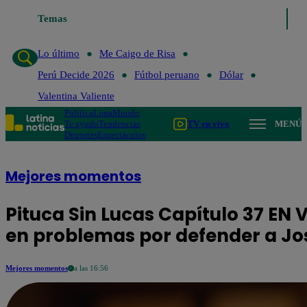
último
Me Caigo de Risa
Temas
Perú Decide 2026
Fútbol peruano
Dólar
Va
Lo último
Me Caigo de Risa
Perú Decide 2026
Fútbol peruano
Dólar
Valentina Valiente
Política
Lima
Mundo
Te ayudo
Tendencias
TV en vivo
MENÚ
Deportes
Espectáculos
Mejores momentos
Pituca Sin Lucas Capítulo 37 EN 
en problemas por defender a Jo
Mejores momentos
a las 16:56