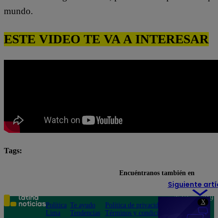
mundo.
ESTE VIDEO TE VA A INTERESAR
Tags:
destacada minuto
Pituca Sin Lucas
Encuéntranos también en
Siguiente artí
Teléfono: 219
X
Política
Te ayudo
Política de privacidad
1000
Lima
Tendencias
Términos y condiciones
Av. San