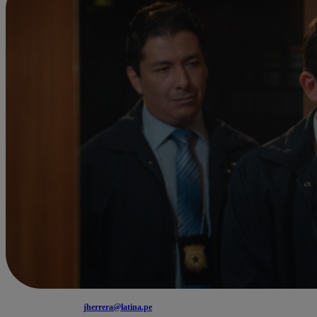
jherrera@latina.pe