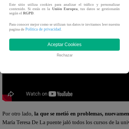
Este sitio utiliza cookies para analizar el tráfico y personalizar
contenido. Si estás en la
Unión Europea
, tus datos se gestionarán
En lo que esto sucedió,
Don Bernardo fue a visitar a La
según el
RGPD
.
espera ganarse su corazón.
La abuela de las Rizo Patrón
Para conocer mejor como se utilizan tus datos te invitamos leer nuestra
Política de privacidad
pagina de
.
fue calmando conforme iba escuchando lo que el panadero
momento sumamente romántico que CASI termina en
Aceptar Cookies
Techi interrumpió lo que pudo haber sido un pacto de am
Rechazar
Por otro lado,
la que se metió en problemas, nuevamen
María Teresa De La puente jaló todos los cursos de la univ