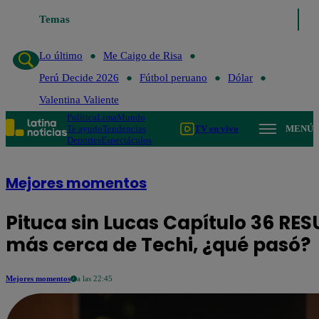
Lo último
Temas
Me Caigo de Risa
Perú Decide 2026
Fútbol peruan
Lo último
Me Caigo de Risa
Perú Decide 2026
Fútbol peruano
Dólar
Valentina Valiente
Política
Lima
Mundo
Te ayudo
Tendencias
TV en vivo
MENÚ
Deportes
Espectáculos
Mejores momentos
Pituca sin Lucas Capítulo 36 RES
más cerca de Techi, ¿qué pasó?
Mejores momentos
a las 22:45