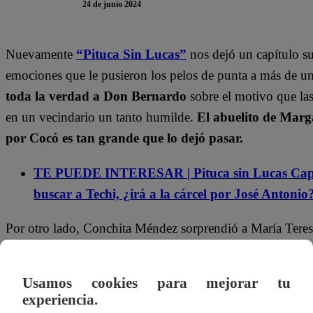
24 de junio 2024
Nuevamente
“Pituca Sin Lucas”
nos dejó un capítulo su
emociones que le pusieron los pelos de punta a más de un
toda la verdad a Don Bernardo
sobre el motivo que las
en un vecindario un tanto humilde.
El abuelito de Mar
por Cocó es tan grande que lo dejó pasar.
TE PUEDE INTERESAR | Pituca sin Lucas Cap
buscar a Techi, ¿irá a la cárcel por José Antonio
Por otro lado, Conchita Méndez sorprendió a María Teresa
su matrimonio.
La emprendedora se acercó y fue direct
para contraer matrimonio con Goyo.
La expareja de M
Usamos cookies para mejorar tu
hacer las cosas bien y para ello necesita de su “aprobación
experiencia.
mirarla con desagrado.