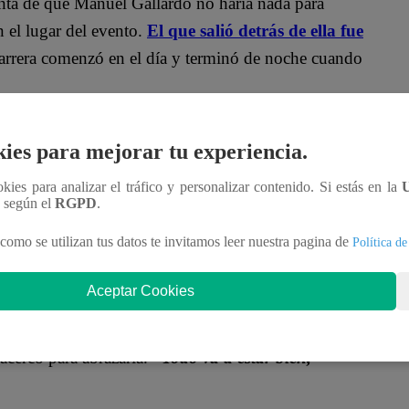
nta de que Manuel Gallardo no haría nada para
n el lugar del evento.
El que salió detrás de ella fue
carrera comenzó en el día y terminó de noche cuando
lo 41: Conchita le hace propuesta indecente a
ies para mejorar tu experiencia.
ookies para analizar el tráfico y personalizar contenido. Si estás en la
 lanzar, no cometas una locura. Ahora está
n según el
RGPD
.
rada”,
dijo Enrí muy temeroso por lo que puede
como se utilizan tus datos te invitamos leer nuestra pagina de
Política de
venido por ti. He venido a rescatarte”,
añadió
Aceptar Cookies
Manuel vuelva a su vida.
“¡Manuel ha tenido que
acercó para abrazarla.
“Todo va a estar bien,