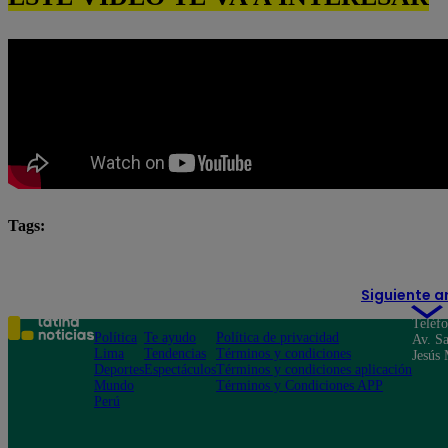
Tags:
destacada minuto
Pituca Sin Lucas
Siguiente a
Teléf
Política
Te ayudo
Política de privacidad
Av. Sa
Lima
Tendencias
Términos y condiciones
Jesús 
Deportes
Espectáculos
Términos y condiciones aplicación
Mundo
Términos y Condiciones APP
Perú