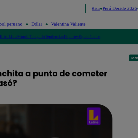
Lo último
Me Caigo de Risa
Perú Decide 2026
bol peruano
Dólar
Valentina Valiente
lítica
Lima
Mundo
Te ayudo
Tendencias
Deportes
Espectáculos
Más
onchita a punto de cometer
asó?