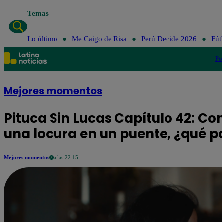
Temas
Lo último
Me Caigo de Risa
Perú Decide 2026
Fút
Po
Mejores momentos
Pituca Sin Lucas Capítulo 42: C
una locura en un puente, ¿qué p
Mejores momentos
a las 22:15