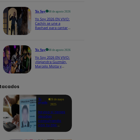
CASTING EN VIVO
Yo Soy
08 de agosto 2026
Yo Soy 2026 EN VIVO:
Cachín se une a
Raphael para cantar
una espectacular
versión de “Amor mío”
Yo Soy
08 de agosto 2026
Yo Soy 2026 EN VIVO:
¡Alejandra Guzmán,
Marcelo Motta y
Cerati dejan el rock y
se lanzan a la cumbia!
tacados
Te
26 de mayo
ayudo
2025
Revisa si tienes
deudas
consultando
con tu DNI:
aquí los
detalles