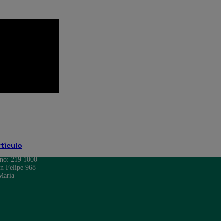
rtículo
ono: 219 1000
n Felipe 968
María