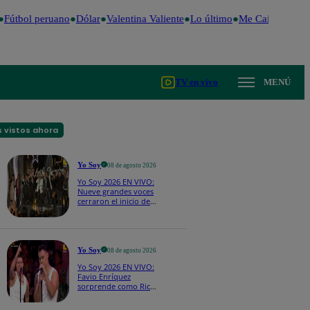
Fútbol peruano
Dólar
Valentina Valiente
Lo último
Me Caigo de Risa
TV en vivo
MENÚ
 vistos ahora
Yo Soy
08 de agosto 2026
Yo Soy 2026 EN VIVO:
Nueve grandes voces
cerraron el inicio de
Yo Soy con “We Are
the Champions”
Yo Soy
08 de agosto 2026
Yo Soy 2026 EN VIVO:
Favio Enríquez
sorprende como Ricky
Martin y pone a bailar
a todos en pleno