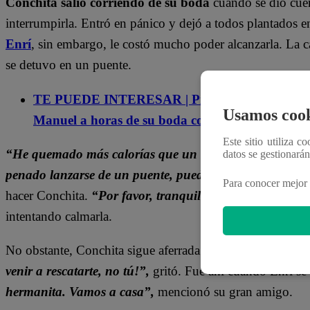
Conchita salió corriendo de su boda
cuando se dio cue
interrumpirla. Entró en pánico y dejó a todos plantados e
Enrí
, sin embargo, le costó mucho poder alcanzarla. La 
se detuvo en un puente.
TE PUEDE INTERESAR | Pituca Sin Lucas Capítu
Usamos cook
Manuel a horas de su boda con Goyo
Este sitio utiliza c
“He quemado más calorías que un sauna. No te vayas a
datos se gestionará
penado lanzarse de un puente, puedes quedar descereb
Para conocer mejor 
hacer Conchita.
“Por favor, tranquila. Vamos a casa. He 
intentando calmarla.
No obstante, Conchita sigue aferrada con la idea de que 
venir a rescatarte, no tú!”,
gritó. Fue ahí cuando Enrí se 
hermanita. Vamos a casa”,
mencionó su gran amigo.