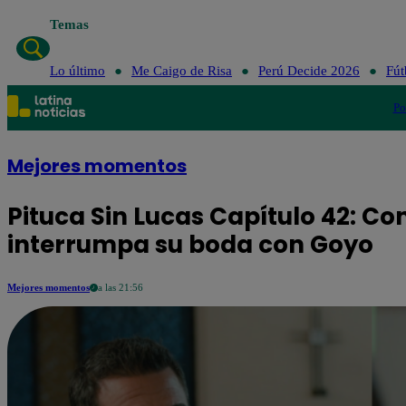
Temas
Lo último
Me Caigo de Risa
Perú Decide 2026
Fút
Po
Mejores momentos
Pituca Sin Lucas Capítulo 42: Co
interrumpa su boda con Goyo
Mejores momentos
a las 21:56