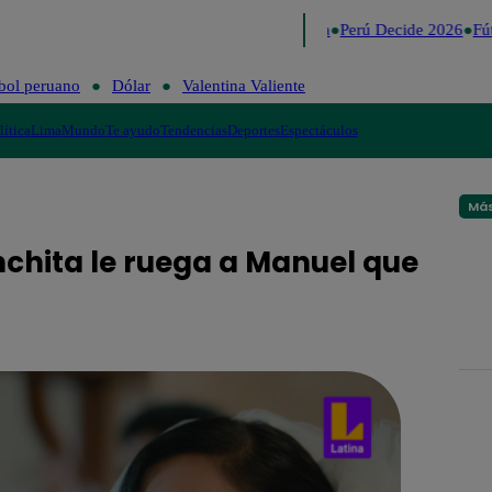
Lo último
Me Caigo de Risa
Perú Decide 2026
Fút
bol peruano
Dólar
Valentina Valiente
lítica
Lima
Mundo
Te ayudo
Tendencias
Deportes
Espectáculos
Más
nchita le ruega a Manuel que