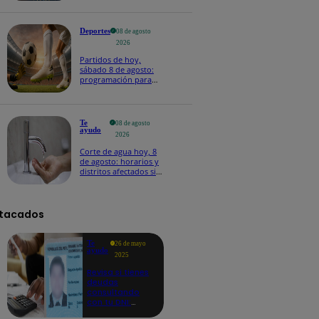
Deportes
08 de agosto
2026
Partidos de hoy,
sábado 8 de agosto:
programación para
ver fútbol EN VIVO
Te
08 de agosto
ayudo
2026
Corte de agua hoy, 8
de agosto: horarios y
distritos afectados sin
el servicio de Sedapal
tacados
Te
26 de mayo
ayudo
2025
Revisa si tienes
deudas
consultando
con tu DNI:
aquí los