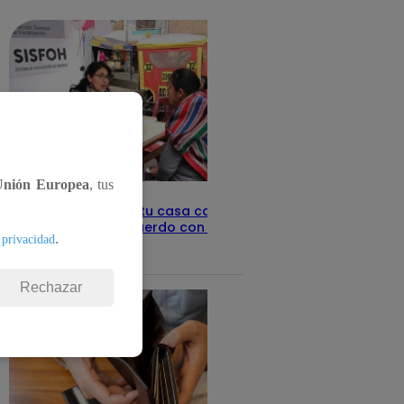
detalles
Unión Europea
, tus
Revisa con tu DNI si tu casa califica
como pobre, de acuerdo con el Sisfoh
.
 privacidad
Te ayudo
25 de mayo 2026
Rechazar