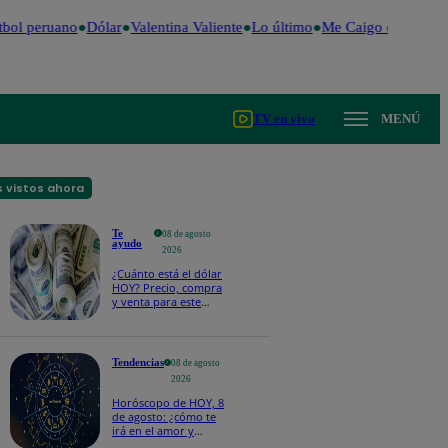
bol peruano
Dólar
Valentina Valiente
Lo último
Me Caigo de Risa
Pe
TV en vivo
MENÚ
 vistos ahora
Te
08 de agosto
ayudo
2026
¿Cuánto está el dólar
HOY? Precio, compra
y venta para este
sábado 8 de agosto
Tendencias
08 de agosto
2026
Horóscopo de HOY, 8
de agosto: ¿cómo te
irá en el amor y
trabajo, según la IA?