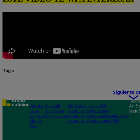
Tags:
destacada minuto
Pituca Sin Lucas
Siguiente a
Teléf
Política
Te ayudo
Política de privacidad
Av. Sa
Lima
Tendencias
Términos y condiciones
Jesús 
Deportes
Espectáculos
Términos y condiciones aplicación
Mundo
Términos y Condiciones APP
Perú