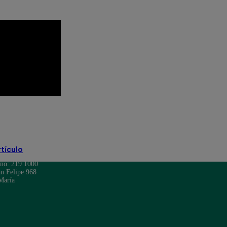
rtículo
ono: 219 1000
n Felipe 968
María