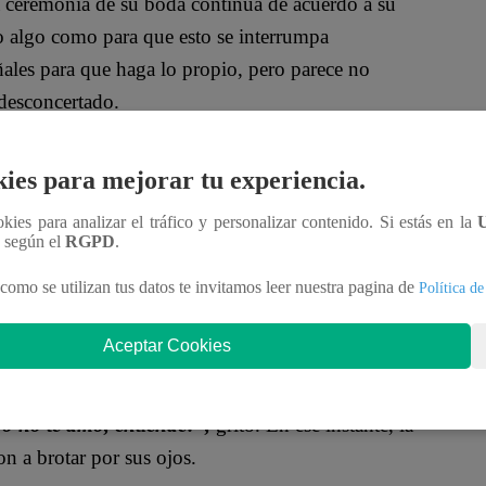
la ceremonia de su boda continúa de acuerdo a su
algo como para que esto se interrumpa
ales para que haga lo propio, pero parece no
desconcertado.
tulo 41: Franco ¿CELOSO? encara al nuevo
ies para mejorar tu experiencia.
ookies para analizar el tráfico y personalizar contenido. Si estás en la
 antes de darle el “sí” eterno a Goyo.
“Para el
n según el
RGPD
.
Conchita si tu amas a Goyo”,
refutó Manuel.
“No,
como se utilizan tus datos te invitamos leer nuestra pagina de
Política de
a que despiertes, porque yo te amo”,
sentenció la
entes.
Aceptar Cookies
s”,
recalcó Conchita mientras miraba a Goyo. Fue
o no te amo, entiende!”,
gritó. En ese instante, la
n a brotar por sus ojos.