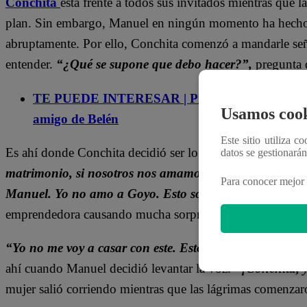
Conchita
está frente a todos sus invitados mientras que 
plan. Sin embargo, Manuel en ningún momento ha hecho 
abruptamente. Por ello, Conchita comenzó a mandarle señ
entender.
“¿Qué se supone que debo hacer?”,
pregunta 
TE PUEDE INTERESAR | Pituca Sin Lucas Capí
Usamos cook
amigo de Belén
Este sitio utiliza c
Es ahí donde Conchita decidió ser lo más evidente posible
datos se gestionará
matrimonio, si nosotros nos amamos”,
expresó.
“Pero 
Para conocer mejor 
Manuel. Yo no amo a Goyo. Esto solamente lo hacía par
emprendedora causando mucha sorpresa en todos los pres
“Yo no me voy a casar con este. Esto es teatro nada má
ahí cuando Manuel decidió levantar la voz.
“¡Conchita, y
mujer salió corriendo mientras que las lágrimas comenzaro