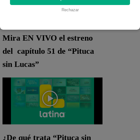
Rechazar
Mira EN VIVO el estreno
del capítulo 51 de “Pituca
sin Lucas”
¿De qué trata “Pituca sin