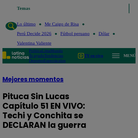
Temas
Lo último
Me Caigo de Risa
Perú Decide 2026
Fútbol pe
Lo último
Me Caigo de Risa
Perú Decide 2026
Fútbol peruano
Dólar
Valentina Valiente
Política
Lima
Mundo
Te ayudo
Tendencias
TV en vivo
MENÚ
Deportes
Espectáculos
Mejores momentos
Pituca Sin Lucas
Capítulo 51 EN VIVO:
Techi y Conchita se
DECLARAN la guerra