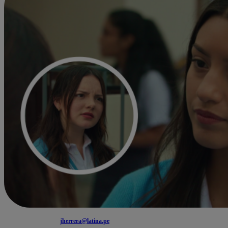
jherrera@latina.pe