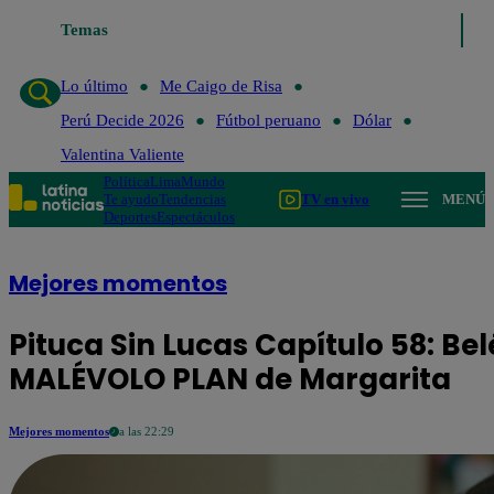
Temas
Lo último
Me Caigo
Lo último
Me Caigo de Risa
Perú Decide 2026
Fútbol peruano
Dólar
Valentina Valiente
Política
Lima
Mundo
Te ayudo
Tendencias
TV en vivo
MENÚ
Deportes
Espectáculos
Mejores momentos
Pituca Sin Lucas Capítulo 58: Bel
MALÉVOLO PLAN de Margarita
Mejores momentos
a las 22:29