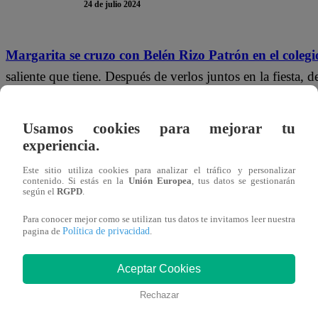
24 de julio 2024
Margarita se cruzo con Belén Rizo Patrón en el colegi
saliente que tiene. Después de verlos juntos en la fiesta, 
tener una relación.
“Parece que Benja y tú ya están”,
fue
que no fue del agrado de la hija de Techi.
“¿Qué pasa, M
Usamos cookies para mejorar tu
quieres ser mi amiga?”,
respondió.
experiencia.
Este sitio utiliza cookies para analizar el tráfico y personalizar
Margarita intentó calmar la situación y le comentó que to
contenido. Si estás en la
Unión Europea
, tus datos se gestionarán
según el
RGPD
.
no buscaba que atacarla ni nada por el estilo.
“No, amiga
llegar a serlo”,
manifestó. En ese sentido, Belén coment
Para conocer mejor como se utilizan tus datos te invitamos leer nuestra
Política de privacidad
pagina de
.
gusta Benjamín y no tengo ningún interés en acércam
Aceptar Cookies
Rechazar