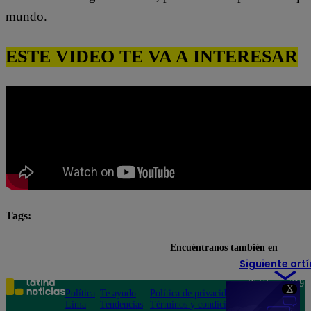
mundo.
ESTE VIDEO TE VA A INTERESAR
Tags:
Fernanda Llanos
Francisca Aronsson
pituca sin
Encuéntranos también en
Siguiente artí
Teléfono: 219
X
Política
Te ayudo
Política de privacidad
1000
Lima
Tendencias
Términos y condiciones
Av. San