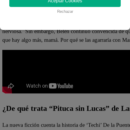
Aceptar Cookies
se la agarró horrible con la familia de Salvador. En espec
Rechazar
“Bueno es que tú sabes como se pone tu hermana cuando 
nerviosa. Sin embargo, Belén continuó convencida de que 
que hay algo más, mamá. Por qué se las agarraría con Man
¿De qué trata “Pituca sin Lucas” de La
La nueva ficción cuenta la historia de ‘Techi’ De la Puen