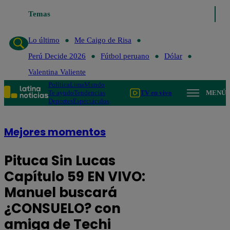
Lo último
Temas
Me Caigo de Risa
Perú Decide 2026
Fútbol peruano
Dó
Lo último
Me Caigo de Risa
Perú Decide 2026
Fútbol peruano
Dólar
Valentina Valiente
Política
Lima
Mundo
Te ayudo
Tendencias
TV en vivo
MENÚ
Deportes
Espectáculos
Mejores momentos
Pituca Sin Lucas
Capítulo 59 EN VIVO:
Manuel buscará
¿CONSUELO? con
amiga de Techi