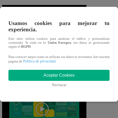
Usamos cookies para mejorar tu
experiencia.
Este sitio utiliza cookies para analizar el tráfico y personalizar
contenido. Si estás en la
Unión Europea
, tus datos se gestionarán
según el
RGPD
.
Mira AQUÍ el capítulo 59 de
Para conocer mejor como se utilizan tus datos te invitamos leer nuestra
Política de privacidad
pagina de
.
“Pituca Sin Lucas” EN
Aceptar Cookies
VIVO
Rechazar