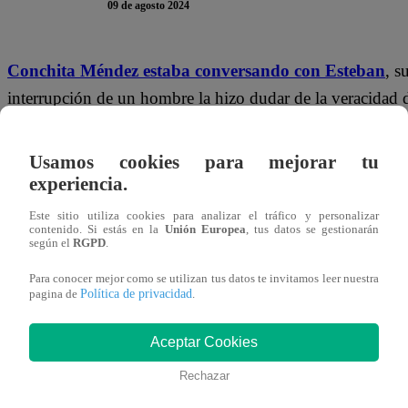
09 de agosto 2024
Conchita Méndez estaba conversando con Esteban
, s
interrupción de un hombre la hizo dudar de la veracidad
había contado al oído.
Usamos cookies para mejorar tu
“
Lamentablemente hoy no vamos a poder vernos. Muchos
experiencia.
día. Pero te llamo más tarde para conversar, my queen
”
Este sitio utiliza cookies para analizar el tráfico y personalizar
concretar una nueva cita.
contenido. Si estás en la
Unión Europea
, tus datos se gestionarán
según el
RGPD
.
Pero, cuando Conchita escuchó la voz de un hombre dici
Para conocer mejor como se utilizan tus datos te invitamos leer nuestra
Política de privacidad
pagina de
.
“
¿Quién llegó?
”, le cuestionó. “
Un socio, sorry, bye bye
”
Aceptar Cookies
Rechazar