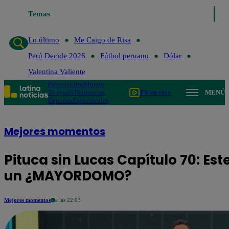
aigo de Risa
Temas
Perú Decide 2026
Fútbol peruano
Dólar
Valentina Vali
Lo último
Me Caigo de Risa
Perú Decide 2026
Fútbol peruano
Dólar
Valentina Valiente
Política
Lima
Mundo
Te ayudo
Tendencias
TV en vivo
MENÚ
Deportes
Espectáculos
Mejores momentos
Pituca sin Lucas Capítulo 70: Est
un ¿MAYORDOMO?
Mejores momentos
a las 22:03