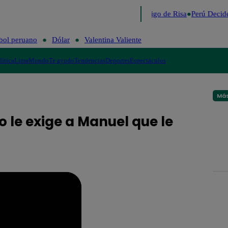
Lo último
Me Caigo de Risa
Perú Decid
bol peruano
Dólar
Valentina Valiente
lítica
Lima
Mundo
Te ayudo
Tendencias
Deportes
Espectáculos
Más
o le exige a Manuel que le