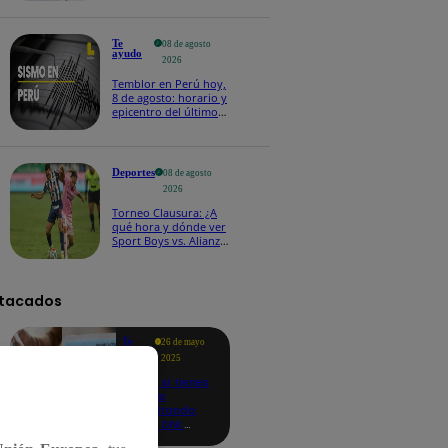
Te
08 de agosto
ayudo
2026
Temblor en Perú hoy,
8 de agosto: horario y
epicentro del último
sismo, según IGP
Deportes
08 de agosto
2026
Torneo Clausura: ¿A
qué hora y dónde ver
Sport Boys vs. Alianza
Lima por la fecha 4?
tacados
Te
26 de mayo
ayudo
2025
Revisa si tienes
deudas
consultando
con tu DNI:
aquí los