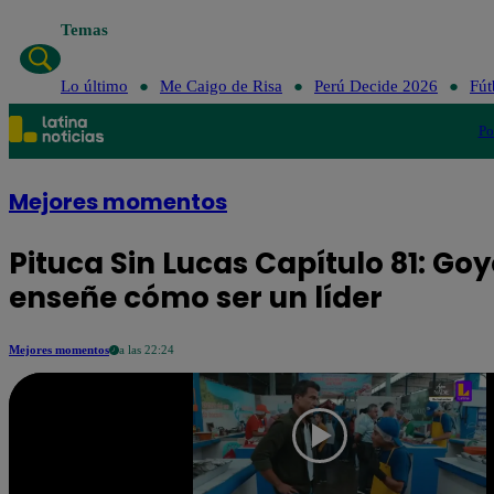
Temas
Lo último
Me Caigo de Risa
Perú Decide 2026
Fút
Po
Mejores momentos
Pituca Sin Lucas Capítulo 81: Goy
enseñe cómo ser un líder
Mejores momentos
a las 22:24