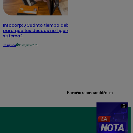
Infocorp: ¿Cuánto tiempo debe pasar
para que tus deudas no figuren en su
sistema?
Te ayudo
11 de junio 2025
Encuéntranos también en
X