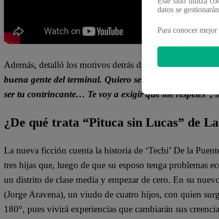
Este sitio utiliza c
datos se gestionará
Para conocer mejor 
Además, detalló los motivos detrás de querer incursionar 
buena gente del terminal. Quiero ser un líder”,
narró.
“
ser tu contrincante… Te voy a exigir que me respetes”,
a
¿De qué trata “Pituca sin Lucas” de La
La nueva ficción cuenta la historia de ‘Techi’ De la Puen
tres hijas que, luego de que su esposo tenga problemas e
un distrito de clase media y empezar de cero. En su nuev
(Jorge Aravena), un viudo de cuatro hijos, con quien surg
180°, pues vivirá experiencias que cambiarán sus creenci