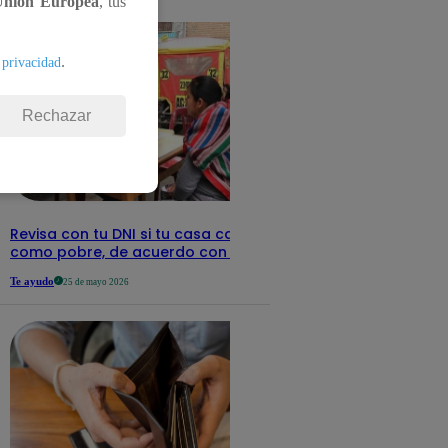
Unión Europea
, tus
detalles
.
 privacidad
Rechazar
Revisa con tu DNI si tu casa califica
como pobre, de acuerdo con el Sisfoh
Te ayudo
25 de mayo 2026