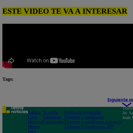
ESTE VIDEO TE VA A INTERESAR
Tags:
Pituca Sin Lucas
pituca sin lucas completo
Pitu
Siguiente a
Teléf
Política
Te ayudo
Política de privacidad
Av. Sa
Lima
Tendencias
Términos y condiciones
Jesús 
Deportes
Espectáculos
Términos y condiciones aplicación
Mundo
Términos y Condiciones APP
Perú