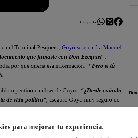
Compartir
o en el Terminal Pesquero,
Goyo se acercó a Manuel
 documento que firmaste con Don Ezequiel”,
endía por qué quería esa información.
“Pero si tú
ó.
mbio repentino en el ser de Goyo.
“¿Desde cuándo
Des
a de vida política”,
aseguró Goyo muy seguro de
ies para mejorar tu experiencia.