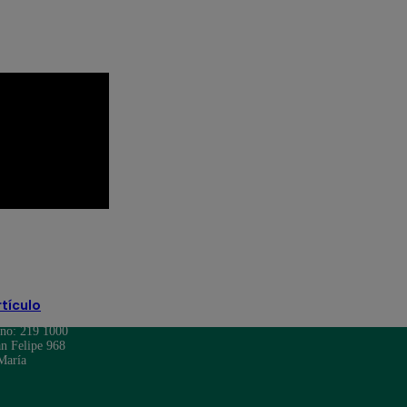
ca Sin Lucas EN VIVO
Pituca Sin Lucas resumen
rtículo
ono: 219 1000
n Felipe 968
María