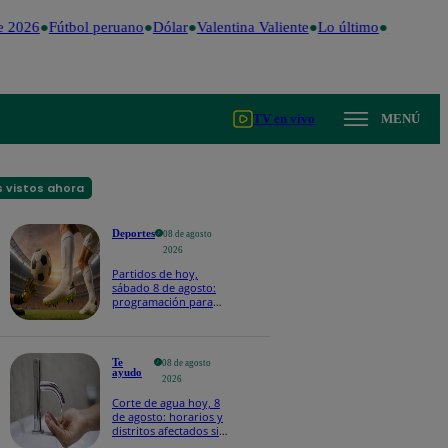
e 2026
Fútbol peruano
Dólar
Valentina Valiente
Lo último
Me Caigo 
TV en vivo
MENÚ
 vistos ahora
Deportes
08 de agosto
2026
Partidos de hoy,
sábado 8 de agosto:
programación para
ver fútbol EN VIVO
Te
08 de agosto
ayudo
2026
Corte de agua hoy, 8
de agosto: horarios y
distritos afectados sin
el servicio de Sedapal