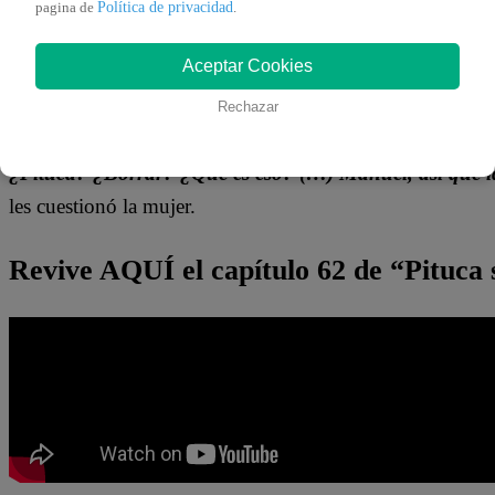
Política de privacidad
pagina de
.
“
Tremendo el “Tiburón”. ¿Quién diría? De un chape a e
Primero Conchita, luego la señora Techi, ahora la conej
Aceptar Cookies
el joven.
Rechazar
Y cuando pensaron que ya habían borrado toda la evidenc
¿Pituca? ¿Borrar? ¿Qué es eso? (…) Manuel, así que l
les cuestionó la mujer.
Revive AQUÍ el capítulo 62 de “Pituca 