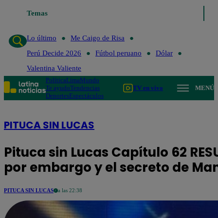
Temas
Lo último
Me Caigo de Risa
Perú Decide 2026
Fútbol 
Lo último
Me Caigo de Risa
Perú Decide 2026
Fútbol peruano
Dólar
Valentina Valiente
Política
Lima
Mundo
Te ayudo
Tendencias
TV en vivo
MENÚ
Deportes
Espectáculos
PITUCA SIN LUCAS
Pituca sin Lucas Capítulo 62 RE
por embargo y el secreto de Man
PITUCA SIN LUCAS
a las 22:38