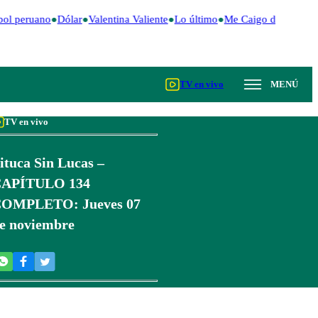
ol peruano
Dólar
Valentina Valiente
Lo último
Me Caigo de Risa
Pe
TV en vivo
MENÚ
TV en vivo
ituca Sin Lucas –
APÍTULO 134
OMPLETO: Jueves 07
e noviembre