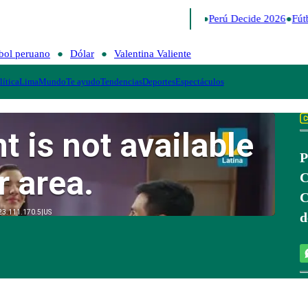
Lo último
Me Caigo de Risa
Perú Decide 2026
Fútb
bol peruano
Dólar
Valentina Valiente
lítica
Lima
Mundo
Te ayudo
Tendencias
Deportes
Espectáculos
P
C
C
d