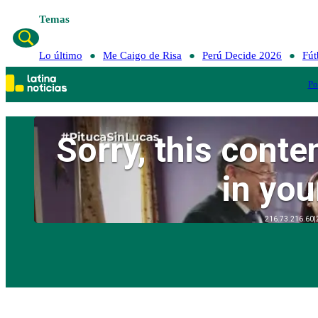
Temas
Lo último
Me Caigo de Risa
Perú Decide 2026
Fút
Po