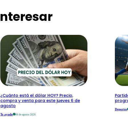
nteresar
¿Cuánto está el dólar HOY? Precio,
Partid
compra y venta para este jueves 6 de
progr
agosto
Deportes
Te ayudo
06 de agosto 2026