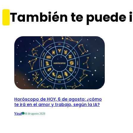
También te puede i
Horóscopo de HOY, 6 de agosto: ¿cómo
te irá en el amor y trabajo, según la IA?
Viral
06 de agosto 2026