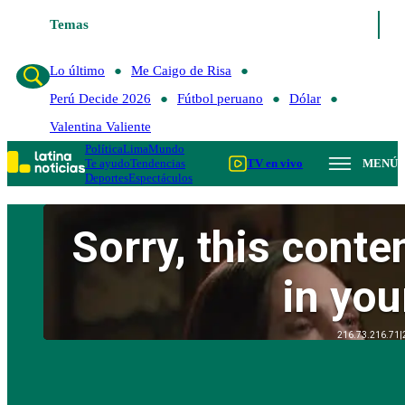
Temas
Lo último
Me Caigo de Risa
Perú Decide 2
Lo último
Me Caigo de Risa
Perú Decide 2026
Fútbol peruano
Dólar
Valentina Valiente
Política
Lima
Mundo
Te ayudo
Tendencias
TV en vivo
MENÚ
Deportes
Espectáculos