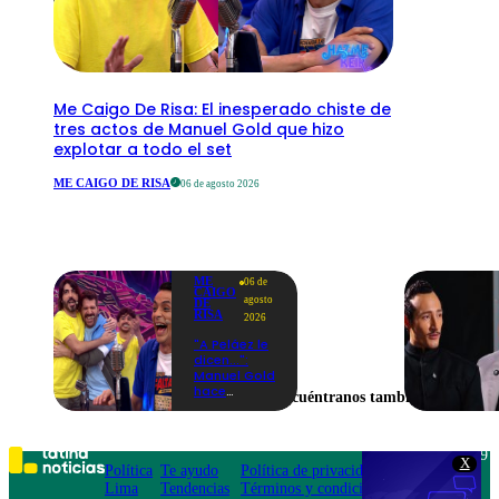
Me Caigo De Risa: El inesperado chiste de
tres actos de Manuel Gold que hizo
explotar a todo el set
ME CAIGO DE RISA
06 de agosto 2026
ME
06 de
CAIGO
agosto
DE
RISA
2026
"A Peláez le
dicen...":
Manuel Gold
hace
Encuéntranos también en
explotar de
risa a Julio
Díaz antes
de contar el
Teléfono: 219
X
chiste
Política
Te ayudo
Política de privacidad
1000
Lima
Tendencias
Términos y condiciones
Av. San