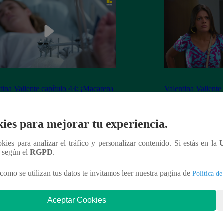
tina Valiente capítulo 43: ¡Macarena
Valentina Valiente
erta desorientada tras accidente!
Gabo rompen su ne
enfrentamiento!
ies para mejorar tu experiencia.
ookies para analizar el tráfico y personalizar contenido. Si estás en la
n según el
RGPD
.
nteresar
como se utilizan tus datos te invitamos leer nuestra pagina de
Política de
Aceptar Cookies