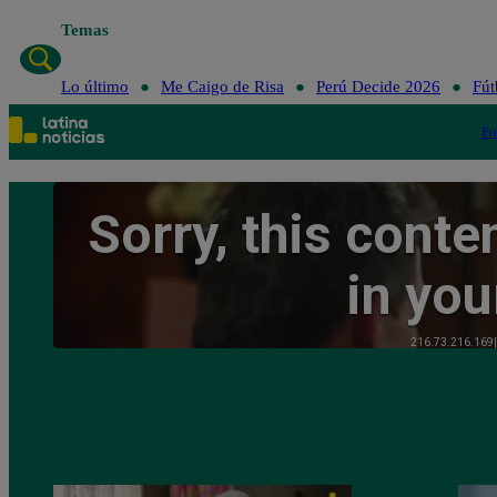
Temas
Lo 
Lo último
Me Caigo de Risa
Perú Decide 2026
Fút
Po