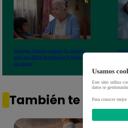
Valentina Valiente capítulo 43: ¡Dolores
Valen
toma una difícil decisión por el futuro de
despi
sus nietos!
Usamos cook
Este sitio utiliza c
datos se gestionará
También te puede i
Para conocer mejor 