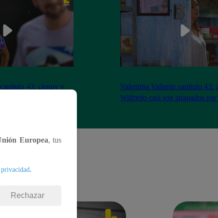
 capítulo 43: ¡Jenny y
Valentina Valiente capítulo 43: 
gocio tras tenso
Wilfredo casi son atrapados por
Unión Europea
, tus
.
 privacidad
Rechazar