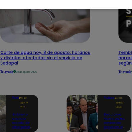
Corte de agua hoy, 8 de agosto: horarios
Temblo
y distritos afectados sin el servicio de
horari
Sedapal
según
Te ayudo
Te ayudo
08 de agosto 2026
Perú
Política
07 de
07 de
agosto
agosto
2026
2026
Gobierno
Elecciones
anuncia
Municipales:
estado de
presentan
emergencia
proyecto de
en siete
ley para