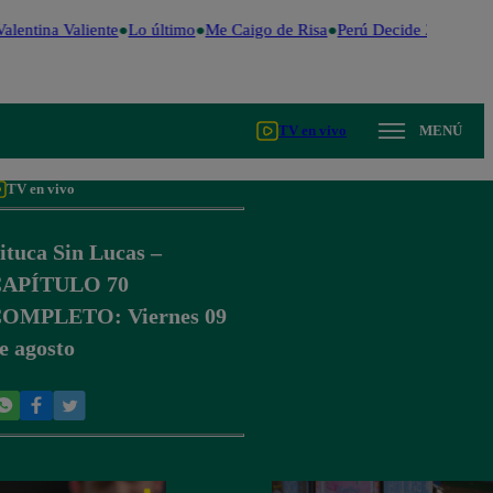
alentina Valiente
Lo último
Me Caigo de Risa
Perú Decide 2026
Fút
TV en vivo
MENÚ
TV en vivo
ituca Sin Lucas –
APÍTULO 70
OMPLETO: Viernes 09
e agosto