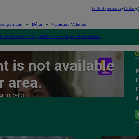
último
Me Caigo de Risa
Perú Decide 2026
Fútbol peruano
Dólar
V
bol peruano
Dólar
Valentina Valiente
lítica
Lima
Mundo
Te ayudo
Tendencias
Deportes
Espectáculos
P
C
C
d