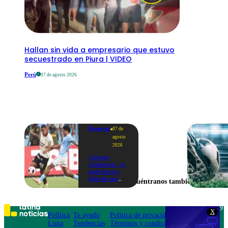
Hallan sin vida a empresario que estuvo
secuestrado en Piura | VIDEO
Perú
07 de agosto 2026
Deportes
07 de
agosto
2026
Torneo
Clausura: ¿A
qué hora y
dónde ver
Encuéntranos también en
Universitario
vs. Sporting
Cristal por la
fecha 4?
Teléfono: 219
X
Política
Te ayudo
Política de privacidad
1000
Lima
Tendencias
Términos y condiciones
Av. San