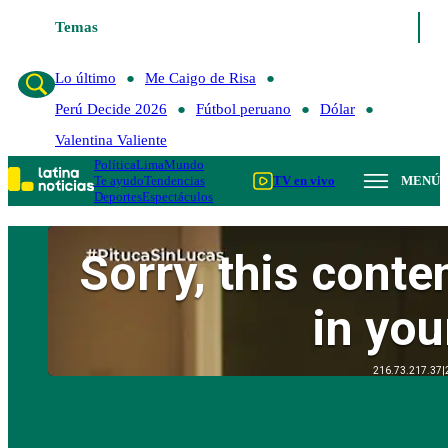
Temas
Lo último
Me Caigo de Risa
Perú 
Lo último
Me Caigo de Risa
Perú Decide 2026
Fútbol peruano
Dólar
Valentina Valiente
Política
Lima
Mundo
Te ayudo
Tendencias
TV en vivo
MENÚ
Deportes
Espectáculos