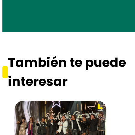
También te puede
interesar