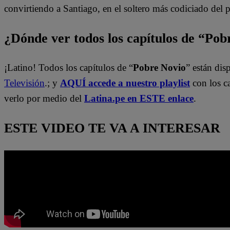
convirtiendo a Santiago, en el soltero más codiciado del p
¿Dónde ver todos los capítulos de “Po
¡Latino! Todos los capítulos de “
Pobre Novio
” están di
Televisión
.; y
AQUÍ accede a nuestro playlist
con los c
verlo por medio del
Latina.pe en ESTE enlace
.
ESTE VIDEO TE VA A INTERESAR