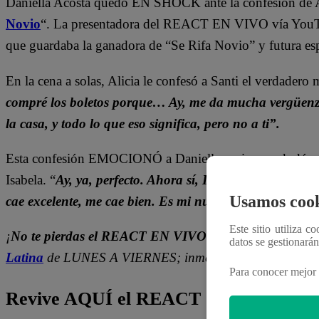
Daniella Acosta quedó EN SHOCK ante la confesión de Al
Novio
“. La presentadora del REACT EN VIVO vía YouTub
que guardaba la ganadora de “Se Rifa Novio” y futura es
En la cena a solas, Alicia le confesó a Santi el verdadero
compré los boletos porque… Ay, me da mucha vergüenza 
la casa, y todo lo que eso significa, pero no a ti”.
Esta confesión EMOCIONÓ a Daniella, quien no dudó en m
Isabela. “
Ay, ya, perfecto. Ahora sí, Isabela y él, el cam
Usamos cook
cae excelente, me cae bien. Es mi nueva amiga
“, exclam
Este sitio utiliza c
¡
No te pierdas el REACT EN VIVO de “Pobre Novio”
datos se gestionará
Latina
de LUNES A VIERNES; inmediatamente después
Para conocer mejor 
Revive AQUÍ el REACT del capítulo 52