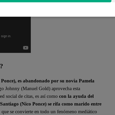
a?
o Ponce), es abandonado por su novia Pamela
igo Johnny (Manuel Gold) aprovecha esta
ed social de citas, es así como
con la ayuda del
antiago (Nico Ponce) se rifa como marido entre
so que se convierte en todo un fenómeno mediático