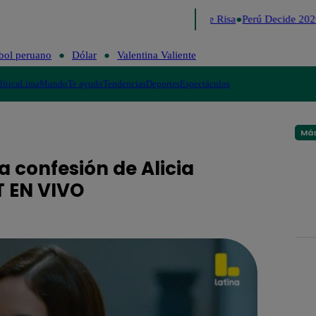
Lo último
Me Caigo de Risa
Perú Decide 2026
bol peruano
Dólar
Valentina Valiente
lítica
Lima
Mundo
Te ayudo
Tendencias
Deportes
Espectáculos
Más
 confesión de Alicia
T EN VIVO