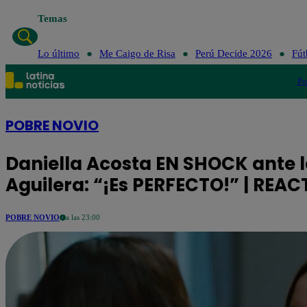
Temas
Lo último
Me Caigo de Risa
Perú Decide 2026
Fút
Po
POBRE NOVIO
Daniella Acosta EN SHOCK ante la
Aguilera: “¡Es PERFECTO!” | REAC
POBRE NOVIO
a las 23:00