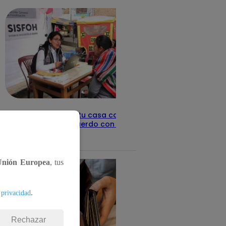
Revisa con tu DNI si tu casa califica
como pobre, de acuerdo con el Sisfoh
Te ayudo
25 de mayo 2026
Unión Europea
, tus
.
 privacidad
Rechazar