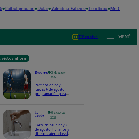
Fútbol peruano
Dólar
Valentina Valiente
Lo último
Me Caigo de Ri
TV en vivo
MENÚ
 vistos ahora
Deportes
06 de agosto
2026
Partidos de hoy,
jueves 6 de agosto:
programación para
ver fútbol EN VIVO
Te
06 de agosto
ayudo
2026
Corte de agua hoy, 6
de agosto: horarios y
distritos afectados sin
el servicio de Sedapal