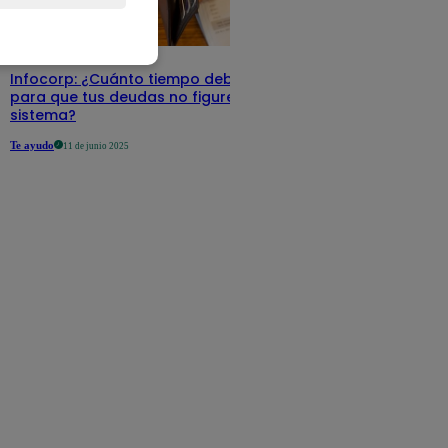
Infocorp: ¿Cuánto tiempo debe pasar
para que tus deudas no figuren en su
sistema?
Te ayudo
11 de junio 2025