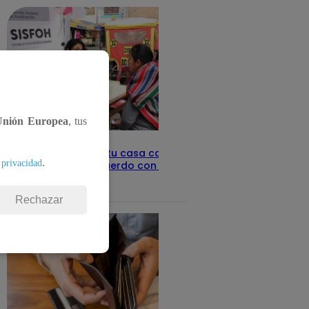
Unión Europea
, tus
Revisa con tu DNI si tu casa califica
.
 privacidad
como pobre, de acuerdo con el Sisfoh
Te ayudo
25 de mayo 2026
Rechazar