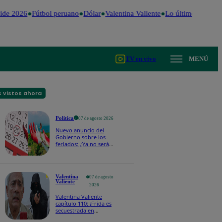
ide 2026
Fútbol peruano
Dólar
Valentina Valiente
Lo último
Me Caig
TV en vivo
MENÚ
 vistos ahora
Política
07 de agosto 2026
Nuevo anuncio del
Gobierno sobre los
feriados: ¿Ya no serán
movidos a los viernes?
Valentina
07 de agosto
Valiente
2026
Valentina Valiente
capítulo 110: ¡Frida es
secuestrada en
presencia de