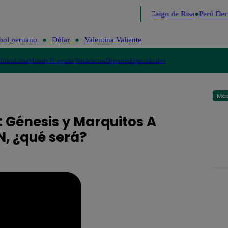
Lo último
Me Caigo de Risa
Perú Dec
bol peruano
Dólar
Valentina Valiente
lítica
Lima
Mundo
Te ayudo
Tendencias
Deportes
Espectáculos
Más
: Génesis y Marquitos A
, ¿qué será?