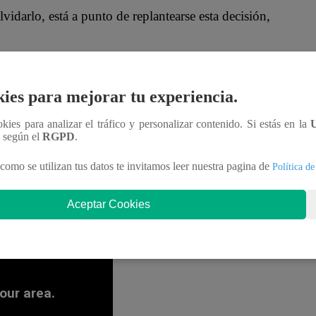
darlo, está a punto de replantearse esta decisión,
elo, que se la pasó toda la luna de miel
ies para mejorar tu experiencia.
ookies para analizar el tráfico y personalizar contenido. Si estás en la
cia todavía podrá conquistar al #PobreNovio?
¡No te
n según el
RGPD
.
scubre cómo continúa esta historia que no deja de
como se utilizan tus datos te invitamos leer nuestra pagina de
Política de
Aceptar Cookies
re Novio” EN VIVO