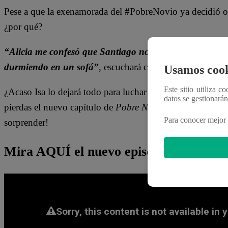
Pese a que la exenamorada del #PobreNovio ya decidió olvi
¿por qué?
“Alicia me confesó que Santiago no le ha tocado ni un p
durmiendo en un sofá”
, escuchará confesar a Sara.
Usamos cook
Este sitio utiliza c
¿Acaso Isa lo dejará todo para luchar con Santiago? ¿Ali
datos se gestionará
pierdas el nuevo capítulo de
Pobre Novio
esta noche y de
Para conocer mejor 
sorprender!
Mira AQUÍ el nuevo episodio de “Pob