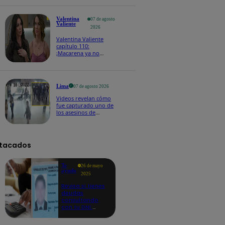
Edmundo!
Valentina
07 de agosto
Valiente
2026
Valentina Valiente
capítulo 110:
¡Macarena ya no
quiere involucrarse en
la extorsión contra
Frida y Rodrigo!
Lima
07 de agosto 2026
Videos revelan cómo
fue capturado uno de
los asesinos de
cambista en el
Mercado Central
tacados
Te
26 de mayo
ayudo
2025
Revisa si tienes
deudas
consultando
con tu DNI:
aquí los
detalles