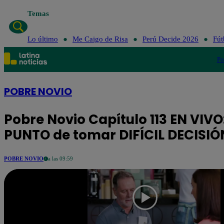
Temas
Lo último
Me Caigo de Risa
Perú Decide 2026
Fút
Po
POBRE NOVIO
Pobre Novio Capítulo 113 EN VIVO
PUNTO de tomar DIFÍCIL DECISIÓN
POBRE NOVIO
a las 09:59