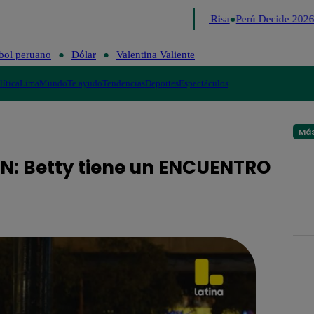
Lo último
Me Caigo de Risa
Perú Decide 2026
bol peruano
Dólar
Valentina Valiente
lítica
Lima
Mundo
Te ayudo
Tendencias
Deportes
Espectáculos
Más
EN: Betty tiene un ENCUENTRO