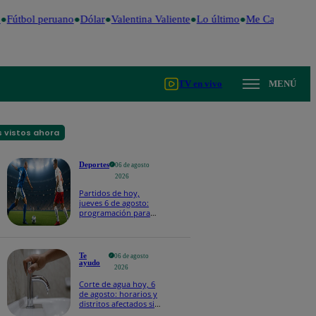
Fútbol peruano
Dólar
Valentina Valiente
Lo último
Me Caigo de Ris
TV en vivo
MENÚ
 vistos ahora
Deportes
06 de agosto
2026
Partidos de hoy,
jueves 6 de agosto:
programación para
ver fútbol EN VIVO
Te
06 de agosto
ayudo
2026
Corte de agua hoy, 6
de agosto: horarios y
distritos afectados sin
el servicio de Sedapal