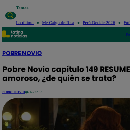
Temas
Lo último
Me Caigo de Risa
Perú Decide 2026
Fút
Po
POBRE NOVIO
Pobre Novio capítulo 149 RESUM
amoroso, ¿de quién se trata?
POBRE NOVIO
a las 22:33