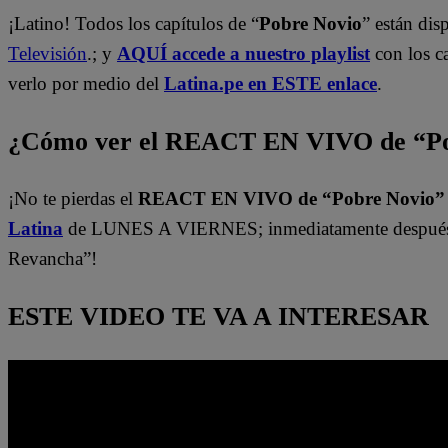
¡Latino! Todos los capítulos de “
Pobre Novio
” están di
Televisión
.; y
AQUÍ accede a nuestro playlist
con los c
verlo por medio del
Latina.pe en ESTE enlace
.
¿Cómo ver el REACT EN VIVO de “Po
¡No te pierdas el
REACT EN VIVO de “Pobre Novio
Latina
de LUNES A VIERNES; inmediatamente después 
Revancha”!
ESTE VIDEO TE VA A INTERESAR