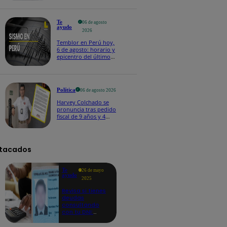
Te
06 de agosto
ayudo
2026
Temblor en Perú hoy,
6 de agosto: horario y
epicentro del último
sismo, según IGP
Política
06 de agosto 2026
Harvey Colchado se
pronuncia tras pedido
fiscal de 9 años y 4
meses de prisión en
su contra
tacados
Te
26 de mayo
ayudo
2025
Revisa si tienes
deudas
consultando
con tu DNI:
aquí los
detalles