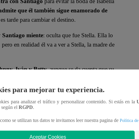
entra con Santiago
para evitar la boda de Isabella
l admite que él también sigue enamorado de
 es tarde para cambiar el destino.
y Santiago miente
: oculta que fue Stella. Ella lo
 pero en realidad él va a ver a Stella, la madre de
hnny, Iván y Betty,
aunque se da cuenta que su
l mismísimo
profesor de inglés de Iván
.
César la
ies para mejorar tu experiencia.
ookies para analizar el tráfico y personalizar contenido. Si estás en la
n según el
RGPD
.
como se utilizan tus datos te invitamos leer nuestra pagina de
Política de
Aceptar Cookies