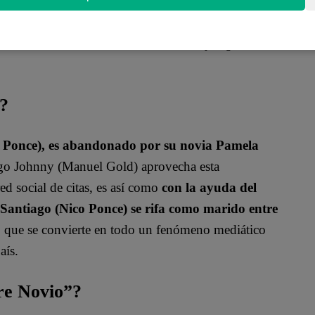
amela al descubrir cómo obtuvo el trabajo? ¿Y cómo
a?
o Ponce), es abandonado por su novia Pamela
igo Johnny (Manuel Gold) aprovecha esta
ed social de citas, es así como
con la ayuda del
antiago (Nico Ponce) se rifa como marido entre
so que se convierte en todo un fenómeno mediático
aís.
bre Novio”?