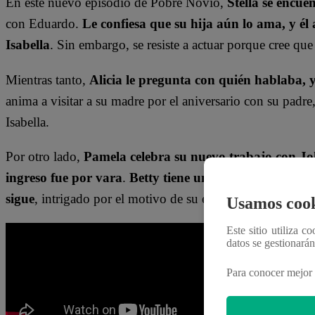
En este nuevo episodio de Pobre Novio,
Stella se encu
con Eduardo.
Le confiesa que su hija aún lo ama, y é
Isabella
. Sin embargo, se resiste a actuar porque cree que
Mientras tanto,
Alicia le pregunta con quién hablaba, 
anima a visitar a su madre por el aniversario con su padre,
Isabella.
Por otro lado,
Pamela celebra su nuevo trabajo con Jo
ingreso fue por vara
.
Betty tiene una cita secreta
con e
sigue
, intrigado por el motivo de su encuentro.
Usamos cook
Este sitio utiliza c
datos se gestionará
Para conocer mejor 