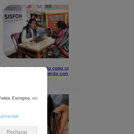
Revisa con tu DNI si tu casa califica
como pobre, de acuerdo con el Sisfoh
Te ayudo
25 de mayo 2026
Unión Europea
, tus
.
 privacidad
Rechazar