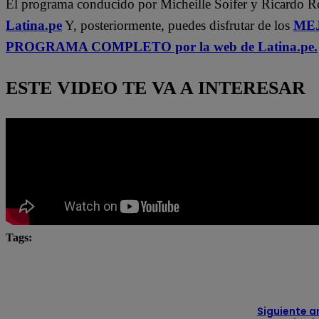
El programa conducido por Micheille Soifer y Ricardo 
Latina.pe
Y, posteriormente, puedes disfrutar de los
MEJ
PROGRAMA COMPLETO por la web de Latina.pe.
ESTE VIDEO TE VA A INTERESAR
Tags:
en vivo
Latina
Latina Televisión
Micheille
televisión
Siguiente a