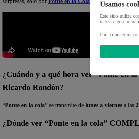
sorpresas, solo por
Ponte en la Cola
en
Latina Televisió
Usamos cook
Este sitio utiliza c
datos se gestionará
Para conocer mejor 
¿Cuándo y a qué hora ver “Ponte en la 
Ricardo Rondón?
“
Ponte en la cola
” se transmite de
lunes a viernes
a las
2
¿Dónde ver “Ponte en la cola” COMP