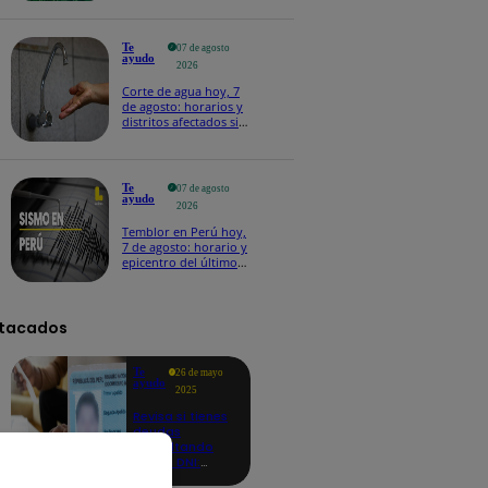
Te
07 de agosto
ayudo
2026
Corte de agua hoy, 7
de agosto: horarios y
distritos afectados sin
el servicio de Sedapal
Te
07 de agosto
ayudo
2026
Temblor en Perú hoy,
7 de agosto: horario y
epicentro del último
sismo, según IGP
tacados
Te
26 de mayo
ayudo
2025
Revisa si tienes
deudas
consultando
con tu DNI:
aquí los