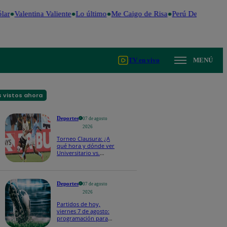
ar
Valentina Valiente
Lo último
Me Caigo de Risa
Perú Decide 2026
TV en vivo
MENÚ
 vistos ahora
Deportes
07 de agosto
2026
Torneo Clausura: ¿A
qué hora y dónde ver
Universitario vs.
Sporting Cristal por la
fecha 4?
Deportes
07 de agosto
2026
Partidos de hoy,
viernes 7 de agosto:
programación para
ver fútbol EN VIVO