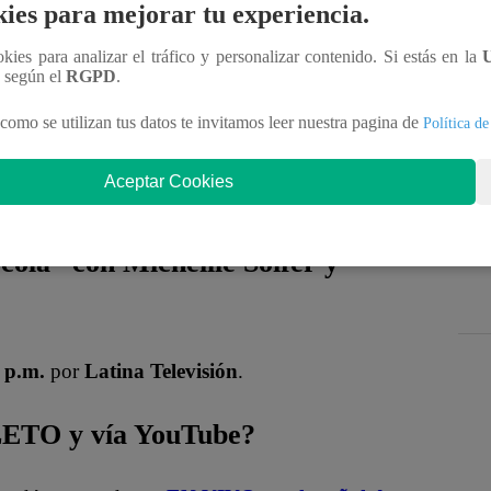
n
.
ies para mejorar tu experiencia.
ookies para analizar el tráfico y personalizar contenido. Si estás en la
n según el
RGPD
.
como se utilizan tus datos te invitamos leer nuestra pagina de
Política de
Aceptar Cookies
cola” con Micheille Soifer y
 p.m.
por
Latina Televisión
.
LETO y vía YouTube?