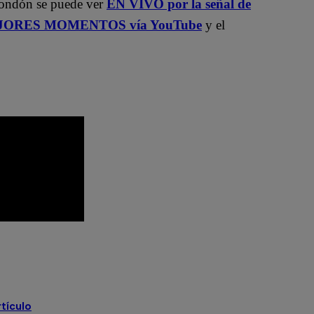
Rondón se puede ver
EN VIVO por la señal de
ORES MOMENTOS vía YouTube
y el
 Soifer
Ponte en la cola
Ricardo Rondón
rtículo