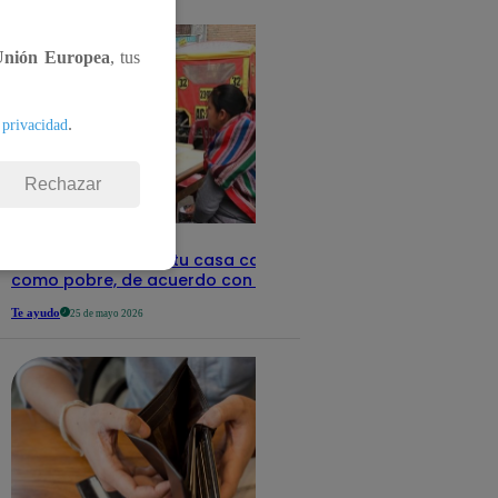
detalles
Unión Europea
, tus
.
 privacidad
Rechazar
Revisa con tu DNI si tu casa califica
como pobre, de acuerdo con el Sisfoh
Te ayudo
25 de mayo 2026