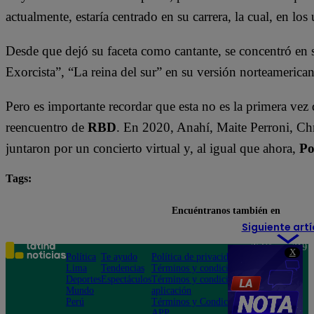
actualmente, estaría centrado en su carrera, la cual, en lo
Desde que dejó su faceta como cantante, se concentró en 
Exorcista”, “La reina del sur” en su versión norteamerican
Pero es importante recordar que esta no es la primera vez
reencuentro de
RBD
. En 2020, Anahí, Maite Perroni, Ch
juntaron por un concierto virtual y, al igual que ahora,
P
Tags:
Conciertos
RBD
Encuéntranos también en
Siguiente artí
Teléfono: 219
X
Política
Te ayudo
Política de privacidad
1000
Lima
Tendencias
Términos y condiciones
Av. San
Deportes
Espectáculos
Términos y condiciones
Felipe 968
Mundo
aplicación
Jesús María
Perú
Términos y Condiciones
APP