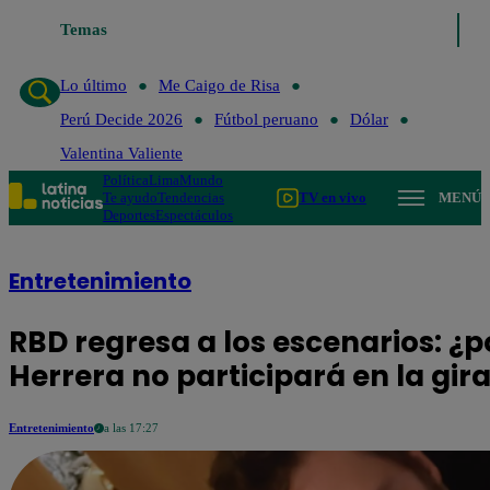
Temas
Lo último
Me Caigo de
Lo último
Me Caigo de Risa
Perú Decide 2026
Fútbol peruano
Dólar
Valentina Valiente
Política
Lima
Mundo
Te ayudo
Tendencias
TV en vivo
MENÚ
Deportes
Espectáculos
Entretenimiento
RBD regresa a los escenarios: ¿
Herrera no participará en la gir
Entretenimiento
a las 17:27