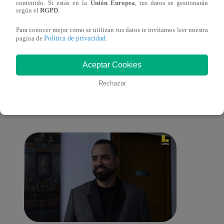
contenido. Si estás en la
Unión Europea
, tus datos se gestionarán
(online y español)
(onli
según el
RGPD
.
Para conocer mejor como se utilizan tus datos te invitamos leer nuestra
Política de privacidad
pagina de
.
También te puede
Aceptar Cookies
Rechazar
interesar