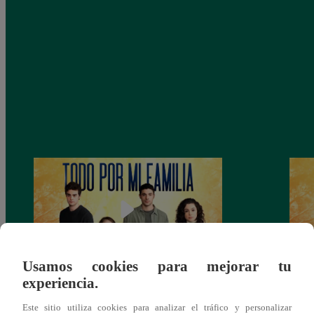
Usamos cookies para mejorar tu
experiencia.
Todo por mi familia, Sábado 13 de
Todo 
diciembre – capítulo 162, completo
dicie
Este sitio utiliza cookies para analizar el tráfico y personalizar