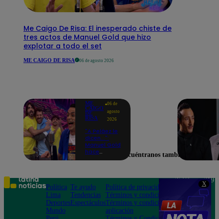
Me Caigo De Risa: El inesperado chiste de
tres actos de Manuel Gold que hizo
explotar a todo el set
ME CAIGO DE RISA
06 de agosto 2026
ME
06 de
CAIGO
agosto
DE
RISA
2026
"A Peláez le
dicen...":
Manuel Gold
hace
Encuéntranos también en
explotar de
risa a Julio
Díaz antes
de contar el
Teléfono: 219
X
chiste
Política
Te ayudo
Política de privacidad
1000
Lima
Tendencias
Términos y condiciones
Av. San
Deportes
Espectáculos
Términos y condiciones
Felipe 968
Mundo
aplicación
Jesús María
Perú
Términos y Condiciones