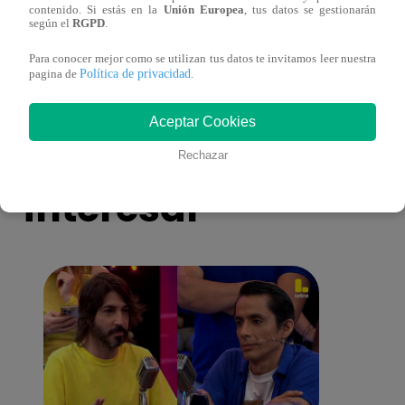
contenido. Si estás en la
Unión Europea
, tus datos se gestionarán
toma una difícil decisión por el futuro de
despi
según el
RGPD
.
sus nietos!
Para conocer mejor como se utilizan tus datos te invitamos leer nuestra
Política de privacidad
pagina de
.
Aceptar Cookies
También te puede
Rechazar
interesar