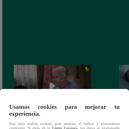
Usamos cookies para mejorar tu
experiencia.
Valentina Valiente capítulo 43: ¡Dolores
Valen
Este sitio utiliza cookies para analizar el tráfico y personalizar
toma una difícil decisión por el futuro de
despi
contenido. Si estás en la
Unión Europea
, tus datos se gestionarán