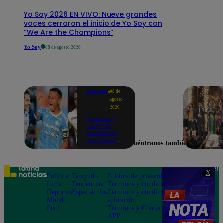
Yo Soy 2026 EN VIVO: Nueve grandes
voces cerraron el inicio de Yo Soy con
“We Are the Champions”
Yo Soy
08 de agosto 2026
Deportes
08 de
agosto
2026
Partidos y
tabla de
posiciones
del Torneo
Encuéntranos también en
Clausura EN
VIVO: así van
los equipos
en la fecha 4
Teléfono: 219
X
Política
Te ayudo
Política de privacidad
1000
Lima
Tendencias
Términos y condiciones
Av. San
Deportes
Espectáculos
Términos y condiciones
Felipe 968
Mundo
aplicación
Jesús María
Perú
Términos y Condiciones
APP