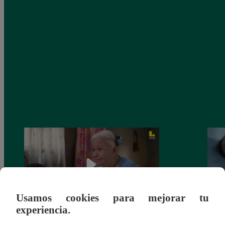
Usamos cookies para mejorar tu
experiencia.
Valentina Valiente capítulo 43: ¡Dolores
Valen