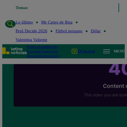
Temas
Lo último
Me Caigo de 
Lo último
Me Caigo de Risa
Perú Decide 2026
Fútbol peruano
Dólar
Valentina Valiente
Política
Lima
Mundo
Te ayudo
Tendencias
TV en vivo
MENÚ
Deportes
Espectáculos