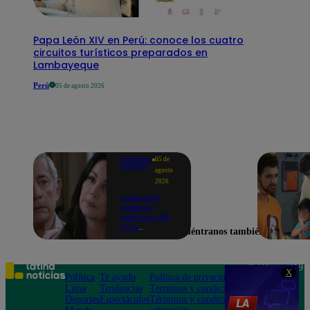
Papa León XIV en Perú: conoce los cuatro
circuitos turísticos preparados en
Lambayeque
Perú
05 de agosto 2026
Valentina
05 de
Valiente
agosto
2026
Valentina
Valiente
capítulo 108:
¡Don
Encuéntranos también en
Edmundo
empieza a
sospechar de
Frida tras
Teléfono: 219
X
descubrir una
Política
Te ayudo
Política de privacidad
1000
contradicción
Lima
Tendencias
Términos y condiciones
Av. San
en una
Deportes
Espectáculos
Términos y condiciones
Felipe 968
conversación!