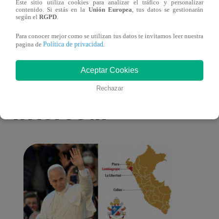
Este sitio utiliza cookies para analizar el tráfico y personalizar
toma una difícil decisión por el futuro de
despi
contenido. Si estás en la
Unión Europea
, tus datos se gestionarán
según el
RGPD
.
sus nietos!
Para conocer mejor como se utilizan tus datos te invitamos leer nuestra
Política de privacidad
pagina de
.
Aceptar Cookies
También te puede
Rechazar
interesar