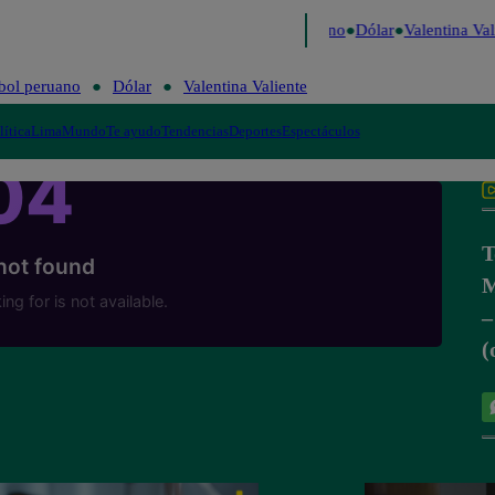
aigo de Risa
Perú Decide 2026
Fútbol peruano
Dólar
Valentina Vali
bol peruano
Dólar
Valentina Valiente
lítica
Lima
Mundo
Te ayudo
Tendencias
Deportes
Espectáculos
T
M
–
(