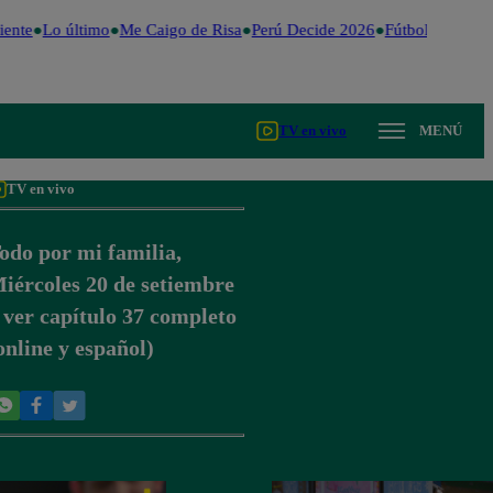
ente
Lo último
Me Caigo de Risa
Perú Decide 2026
Fútbol peruano
TV en vivo
MENÚ
TV en vivo
odo por mi familia,
iércoles 20 de setiembre
 ver capítulo 37 completo
online y español)