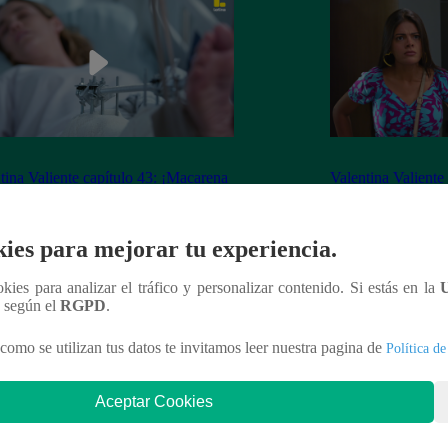
tina Valiente capítulo 43: ¡Macarena
Valentina Valiente
erta desorientada tras accidente!
Gabo rompen su ne
enfrentamiento!
ies para mejorar tu experiencia.
ookies para analizar el tráfico y personalizar contenido. Si estás en la
n según el
RGPD
.
nteresar
como se utilizan tus datos te invitamos leer nuestra pagina de
Política de
Aceptar Cookies