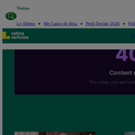
Temas
Lo último
Me C
Lo último
Me Caigo de Risa
Perú Decide 2026
Fút
Po