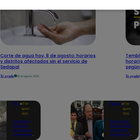
Corte de agua hoy, 8 de agosto: horarios
Temblo
y distritos afectados sin el servicio de
horari
Sedapal
según
Te ayudo
Te ayudo
08 de agosto 2026
Perú
Política
07 de
07 de
agosto
agosto
2026
2026
Gobierno
Elecciones
anuncia
Municipales:
estado de
presentan
emergencia
proyecto de
en siete
ley para