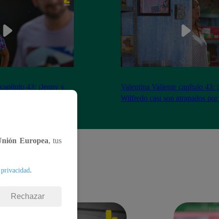
 capítulo 43: ¡Jenny y
Valentina Valiente capítulo 43: 
gocio tras tenso
Wilfredo casi son atrapados por
Unión Europea
, tus
.
 privacidad
Rechazar