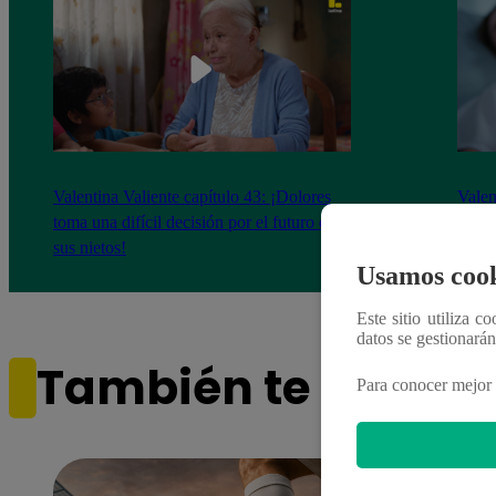
Valentina Valiente capítulo 43: ¡Dolores
Valen
toma una difícil decisión por el futuro de
despi
sus nietos!
Usamos cook
Este sitio utiliza c
datos se gestionará
También te puede i
Para conocer mejor 