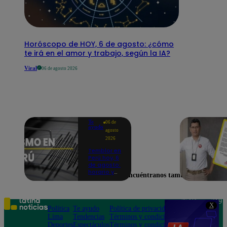
Horóscopo de HOY, 6 de agosto: ¿cómo
te irá en el amor y trabajo, según la IA?
Viral
06 de agosto 2026
Te
06 de
ayudo
agosto
2026
Temblor en
Perú hoy, 6
de agosto:
horario y
Encuéntranos también en
epicentro
del último
sismo,
según IGP
Teléfono: 219
X
Política
Te ayudo
Política de privacidad
1000
Lima
Tendencias
Términos y condiciones
Av. San
Deportes
Espectáculos
Términos y condiciones
Felipe 968