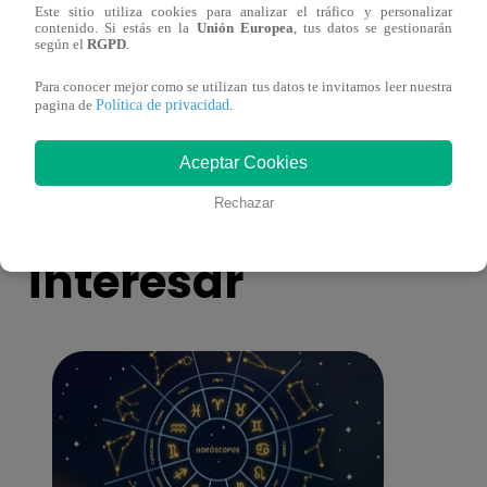
Este sitio utiliza cookies para analizar el tráfico y personalizar
Valentina Valiente capítulo 43: ¡Dolores
Valen
contenido. Si estás en la
Unión Europea
, tus datos se gestionarán
según el
RGPD
.
toma una difícil decisión por el futuro de
despi
sus nietos!
Para conocer mejor como se utilizan tus datos te invitamos leer nuestra
Política de privacidad
pagina de
.
Aceptar Cookies
También te puede
Rechazar
interesar