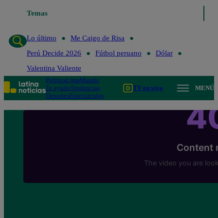
Temas
Lo último
Me Caigo de Risa
Lo último
Me Caigo de Risa
Perú Decide 2026
Fútbol peruano
Dólar
Valentina Valiente
Política
Lima
Mundo
Te ayudo
Tendencias
TV en vivo
MENÚ
Deportes
Espectáculos