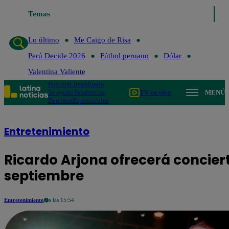
Temas
Lo último
Me Caigo de R
Lo último
Me Caigo de Risa
Perú Decide 2026
Fútbol peruano
Dólar
Valentina Valiente
Política
Lima
Mundo
Te ayudo
Tendencias
TV en vivo
MENÚ
Deportes
Espectáculos
Entretenimiento
Ricardo Arjona ofrecerá concierto
septiembre
Entretenimiento
a las 15:54