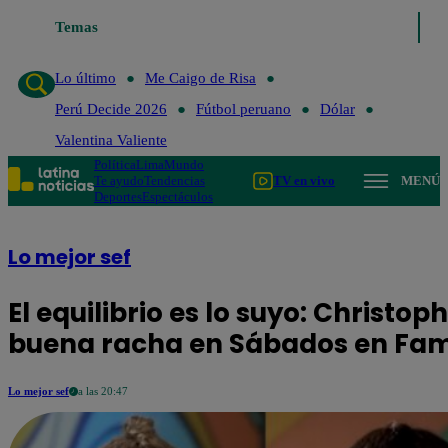
Temas
Lo último
Me 
Lo último
Me Caigo de Risa
Perú Decide 2026
Fútbol peruano
Dólar
Valentina Valiente
Política
Lima
Mundo
Te ayudo
Tendencias
TV en vivo
MENÚ
Deportes
Espectáculos
Lo mejor sef
El equilibrio es lo suyo: Christo
buena racha en Sábados en Fam
Lo mejor sef
a las 20:47