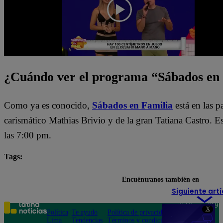
¿Cuándo ver el programa “Sábados en
Como ya es conocido,
Sábados en Familia
está en las 
carismático Mathias Brivio y de la gran Tatiana Castro. 
las 7:00 pm.
Tags:
destacada minuto
Sábados en Familia
Encuéntranos también en
Siguiente artí
Teléfono: 219
X
Política
Te ayudo
Política de privacidad
1000
Lima
Tendencias
Términos y condiciones
Av. San