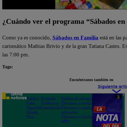
¿Cuándo ver el programa “Sábados en
Como ya es conocido,
Sábados en Familia
está en las 
carismático Mathias Brivio y de la gran Tatiana Castro. 
las 7:00 pm.
Tags:
destacada minuto
Sábados en Familia
Encuéntranos también en
Siguiente artí
Teléfono: 219
X
Política
Te ayudo
Política de privacidad
1000
Lima
Tendencias
Términos y condiciones
Av. San
Deportes
Espectáculos
Términos y condiciones
Felipe 968
Mundo
aplicación
Jesús María
Perú
Términos y Condiciones
APP