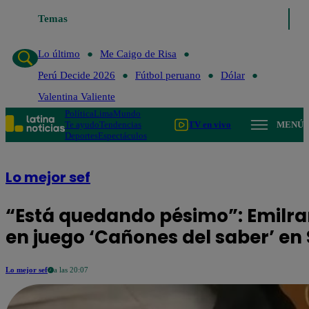
Temas
Lo último
Me Caigo de Risa
Perú 
Lo último
Me Caigo de Risa
Perú Decide 2026
Fútbol peruano
Dólar
Valentina Valiente
Política
Lima
Mundo
Te ayudo
Tendencias
TV en vivo
MENÚ
Deportes
Espectáculos
Lo mejor sef
“Está quedando pésimo”: Emilra
en juego ‘Cañones del saber’ en
Lo mejor sef
a las 20:07