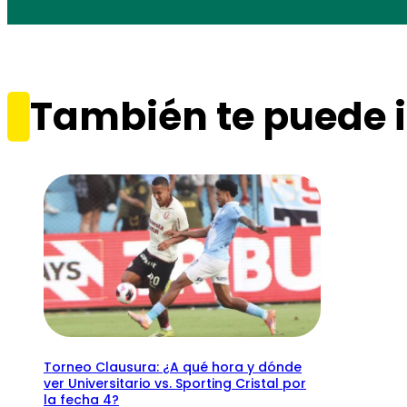
También te puede i
Torneo Clausura: ¿A qué hora y dónde
ver Universitario vs. Sporting Cristal por
la fecha 4?