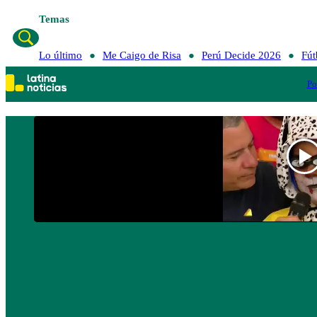
Temas
Lo último
Me Caigo de Risa
Perú Decide 2026
Fút
Po