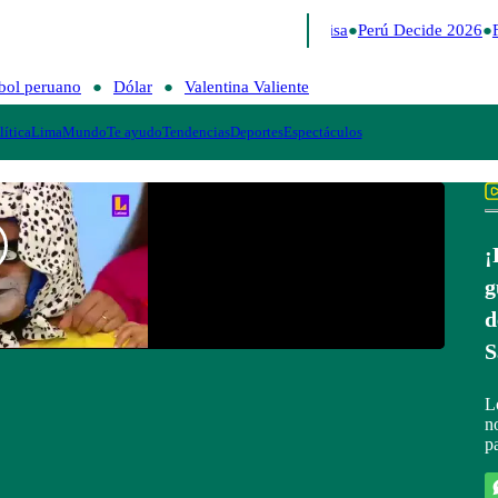
Lo último
Me Caigo de Risa
Perú Decide 2026
F
bol peruano
Dólar
Valentina Valiente
lítica
Lima
Mundo
Te ayudo
Tendencias
Deportes
Espectáculos
¡
g
d
S
L
n
p