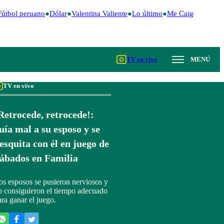
útbol peruano
Dólar
Valentina Valiente
Lo último
Me Caigo de Risa
TV en vivo
MENÚ
TV en vivo
Retrocede, retrocede!:
uía mal a su esposo y se
esquita con él en juego de
ábados en Familia
os esposos se pusieron nerviosos y
o consiguieron el tiempo adecuado
ara ganar el juego.