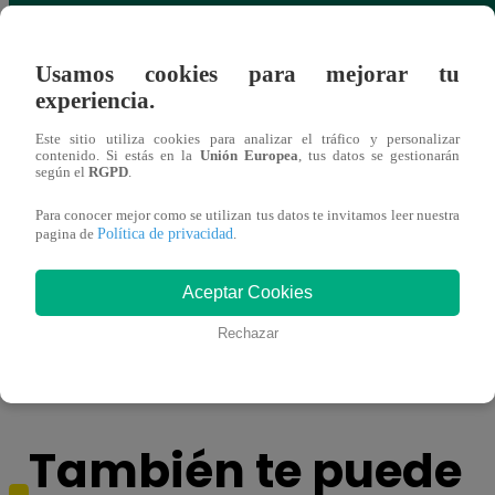
Usamos cookies para mejorar tu
experiencia.
Este sitio utiliza cookies para analizar el tráfico y personalizar
contenido. Si estás en la
Unión Europea
, tus datos se gestionarán
según el
RGPD
.
Para conocer mejor como se utilizan tus datos te invitamos leer nuestra
Política de privacidad
pagina de
.
Sábados en Familia PROGRAMA
Ganar
COMPLETO: Sábado 13 de enero |
Escob
Aceptar Cookies
LATINA
Stewa
final
Rechazar
También te puede