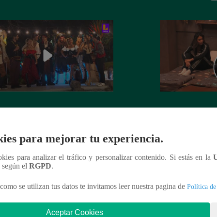
 el auto 0 km para la Familia
¡Igualitos!: Mathí
edo quedó en manos de Leslie
mascota de Leslie
rt: ¿Cómo le fue a la actriz en juego
Simmons de KISS 
ies para mejorar tu experiencia.
 de Sábados en Familia?
ookies para analizar el tráfico y personalizar contenido. Si estás en la
n según el
RGPD
.
como se utilizan tus datos te invitamos leer nuestra pagina de
Política de
nteresar
Aceptar Cookies