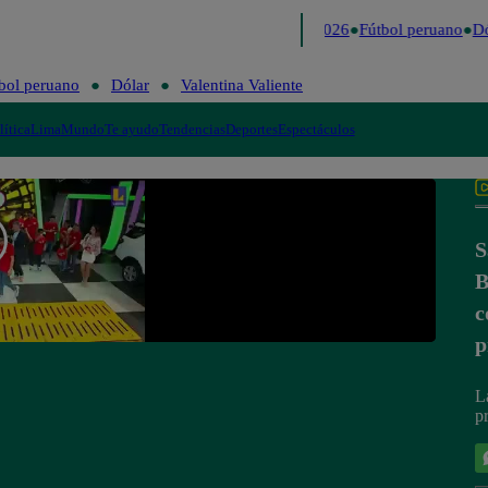
Lo último
Me Caigo de Risa
Perú Decide 2026
Fútbol peruano
Dó
bol peruano
Dólar
Valentina Valiente
lítica
Lima
Mundo
Te ayudo
Tendencias
Deportes
Espectáculos
S
B
c
p
L
p