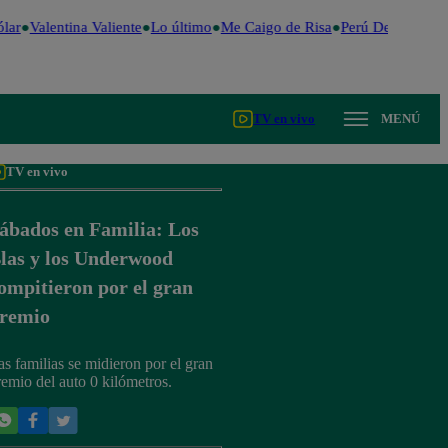
lar
Valentina Valiente
Lo último
Me Caigo de Risa
Perú Decide 2026
TV en vivo
MENÚ
TV en vivo
ábados en Familia: Los
las y los Underwood
ompitieron por el gran
remio
as familias se midieron por el gran
remio del auto 0 kilómetros.