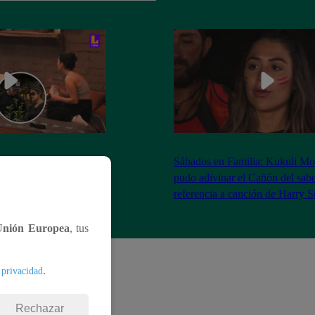
as Brivio comparó a la
Sábados en Familia: Kukuli Mo
 Stewart con Gene
pudo adivinar el Cañón del sabe
| Sábados en Familia
referencia a canción de Harry S
Unión Europea
, tus
.
 privacidad
Rechazar