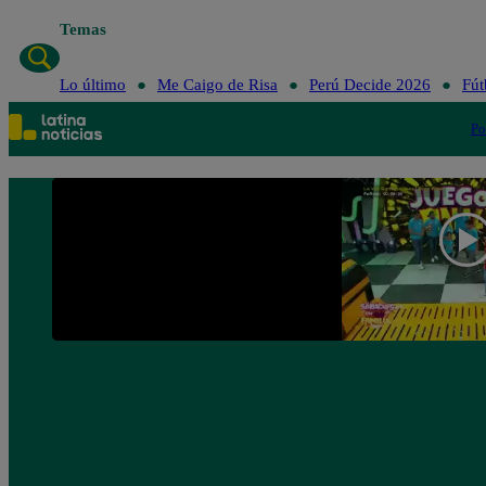
Temas
Lo último
Me Caigo de Risa
Perú Decide 2026
Fút
Po