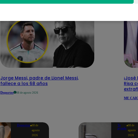
Jorge Messi, padre de Lionel Messi,
¡José
fallece a los 68 años
Risa c
extra
Deportes
08 de agosto 2026
ME CAIG
Deportes
Te
08 de
08 de
ayudo
agosto
agosto
2026
2026