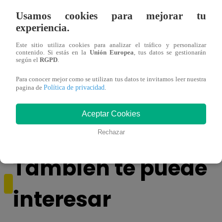
Usamos cookies para mejorar tu
experiencia.
Este sitio utiliza cookies para analizar el tráfico y personalizar
contenido. Si estás en la
Unión Europea
, tus datos se gestionarán
según el
RGPD
.
Sábados en Familia PROGRAMA
Ganar
Para conocer mejor como se utilizan tus datos te invitamos leer nuestra
COMPLETO: Sábado 13 de enero |
Escob
Política de privacidad
pagina de
.
LATINA
Stewa
final
Aceptar Cookies
Rechazar
También te puede
interesar