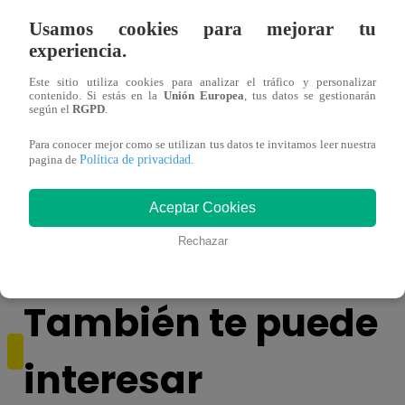
Usamos cookies para mejorar tu
experiencia.
Este sitio utiliza cookies para analizar el tráfico y personalizar
contenido. Si estás en la
Unión Europea
, tus datos se gestionarán
según el
RGPD
.
Sábados en Familia PROGRAMA
Ganar
Para conocer mejor como se utilizan tus datos te invitamos leer nuestra
Política de privacidad
pagina de
.
COMPLETO: Sábado 13 de enero |
Escob
LATINA
Stewa
Aceptar Cookies
final
Rechazar
También te puede
interesar