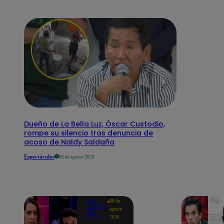
Dueño de La Bella Luz, Óscar Custodio,
rompe su silencio tras denuncia de
acoso de Naldy Saldaña
Espectáculos
06 de agosto 2026
ME
06 de
CAIGO
agosto
DE
RISA
2026