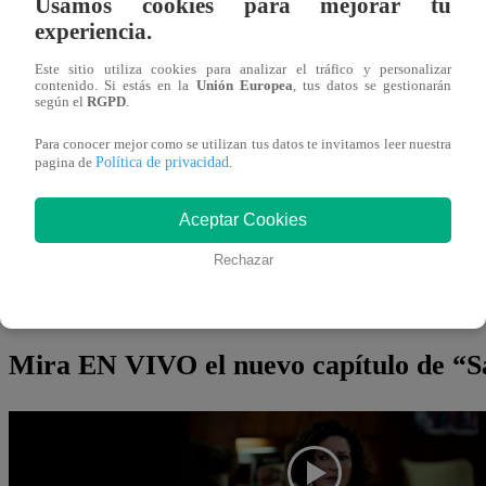
Usamos cookies para mejorar tu
jherrera@latina.pe
experiencia.
06 de marzo 2024
Este sitio utiliza cookies para analizar el tráfico y personalizar
contenido. Si estás en la
Unión Europea
, tus datos se gestionarán
según el
RGPD
.
¡Ella no perderá la esperanza en el amor! Luego de una ter
Para conocer mejor como se utilizan tus datos te invitamos leer nuestra
para tomar una decisión trascendental en su vida: abandona
Política de privacidad
pagina de
.
continuar trabajando en la agencia que le confió su padre
Aceptar Cookies
Por otro lado, Sanem no renunciará a su amor por Can e i
Rechazar
lograrlo, ella seguirá de forma secreta a Can y le demostr
nuevamente. ¿Podrá Sanem convencer a Can antes de su d
Mira EN VIVO el nuevo capítulo de “