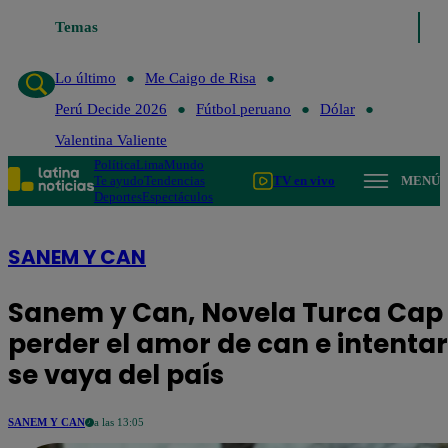
Temas
Lo último
Me Caigo de Risa
Perú 
Lo último
Me Caigo de Risa
Perú Decide 2026
Fútbol peruano
Dólar
Valentina Valiente
Política
Lima
Mundo
Te ayudo
Tendencias
TV en vivo
MENÚ
Deportes
Espectáculos
SANEM Y CAN
Sanem y Can, Novela Turca Cap 
perder el amor de can e intenta
se vaya del país
SANEM Y CAN
a las 13:05