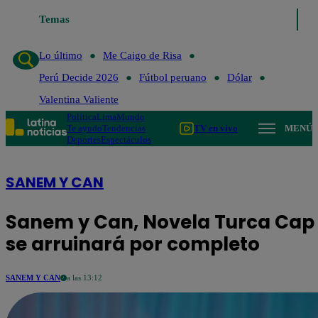
Temas
Lo último
Me Caigo de Risa
Perú Decide 2026
Fútb
Lo último
Me Caigo de Risa
Perú Decide 2026
Fútbol peruano
Dólar
Valentina Valiente
Política
Lima
Mundo
Te ayudo
Tendencias
TV en vivo
MENÚ
Deportes
Espectáculos
SANEM Y CAN
Sanem y Can, Novela Turca Cap 
se arruinará por completo
SANEM Y CAN
a las 13:12