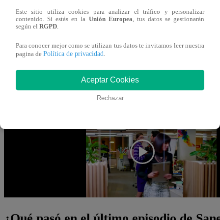
11 de marzo 2024
Este sitio utiliza cookies para analizar el tráfico y personalizar
contenido. Si estás en la
Unión Europea
, tus datos se gestionarán
según el
RGPD
.
En el nuevo episodio de la novela turca
“Sanem y Can”
,
Para conocer mejor como se utilizan tus datos te invitamos leer nuestra
ponen fin a su relación. Sin embargo, su amor es más gra
Política de privacidad
pagina de
.
Lamentablemente se verá opacada por un grave inconveni
Aceptar Cookies
Además, en el avance del episodio se ve cómo Emre nota a
Rechazar
motivo, se queda muy pensativo y analiza la situación a 
¿Qué pasó en el último episodio de S