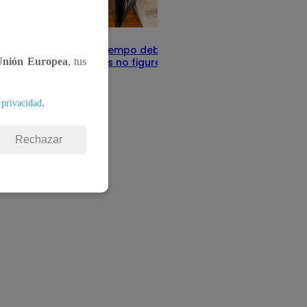
Infocorp: ¿Cuánto tiempo debe pasar
para que tus deudas no figuren en su
Unión Europea
, tus
sistema?
Te ayudo
11 de junio 2025
.
 privacidad
Rechazar