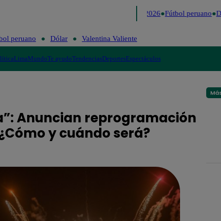
Lo último
Me Caigo de Risa
Perú Decide 2026
Fútbol peruano
Dól
bol peruano
Dólar
Valentina Valiente
lítica
Lima
Mundo
Te ayudo
Tendencias
Deportes
Espectáculos
Más
la”: Anuncian reprogramación
o ¿Cómo y cuándo será?