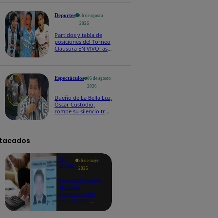
Deportes
06 de agosto
2026
Partidos y tabla de
posiciones del Torneo
Clausura EN VIVO: así
van los equipos en la
fecha 4
Espectáculos
06 de agosto
2026
Dueño de La Bella Luz,
Óscar Custodio,
rompe su silencio tras
denuncia de acoso de
Naldy Saldaña
tacados
Te
26 de mayo
ayudo
2025
Revisa si tienes
deudas
consultando
con tu DNI:
aquí los
detalles