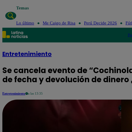
Temas
Lo último
Me Caigo de Risa
Perú Decide 2026
Fút
Po
Entretenimiento
Se cancela evento de “Cochino
de fecha y devolución de diner
Entretenimiento
a las 13:35