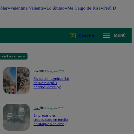
ar
Valentina Valiente
Lo último
Me Caigo de Risa
Perú Decide 2026
TV en vivo
MENÚ
 vistos ahora
Perú
06 de agosto 2026
Sismo de magnitud 5.0
en Junín dejó 3
heridos, destruyó
hogares y propició
desprendimientos
Perú
06 de agosto 2026
Empresario es
secuestrado en medio
de ataque a balazos
en Piura | VIDEO