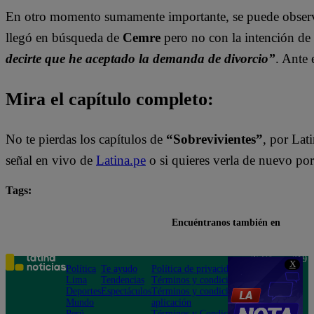
En otro momento sumamente importante, se puede observa
llegó en búsqueda de
Cemre
pero no con la intención de
decirte que he aceptado la demanda de divorcio”
. Ante 
Mira el capítulo completo:
No te pierdas los capítulos de
“Sobrevivientes”
, por Lat
señal en vivo de
Latina.pe
o si quieres verla de nuevo por
Tags:
destacada minuto
novelas turcas
sobrevivientes
Encuéntranos también en
Teléfono: 219
X
Política
Te ayudo
Política de privacidad
1000
Lima
Tendencias
Términos y condiciones
Av. San
Deportes
Espectáculos
Términos y condiciones
Felipe 968
Mundo
aplicación
Jesús María
Perú
Términos y Condiciones