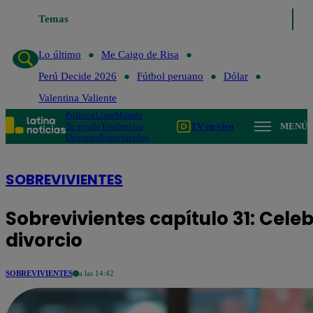
Temas
Lo último
Me Caigo de 
Lo último
Me Caigo de Risa
Perú Decide 2026
Fútbol peruano
Dólar
Valentina Valiente
Política
Lima
Mundo
Te ayudo
Tendencias
TV en vivo
MENÚ
Deportes
Espectáculos
SOBREVIVIENTES
Sobrevivientes capítulo 31: Cel
divorcio
SOBREVIVIENTES
a las 14:42