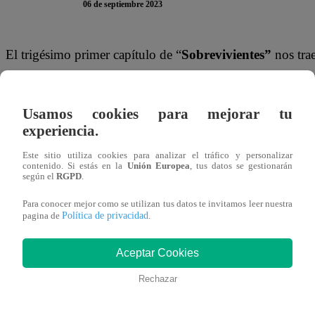
06 de septiembre 2023
El trigésimo primer capítulo de “
Sobrevivientes”
nos tra
aventuras de los personajes, la trama de la exitosa
novela
Esta vez, en el
capítulo 31
, todo empieza con la pequeña
Usamos cookies para mejorar tu
experiencia.
bajo el contexto de la pugna entre Celebi y Cemre por obt
Este sitio utiliza cookies para analizar el tráfico y personalizar
contenido. Si estás en la
Unión Europea
, tus datos se gestionarán
según el
RGPD
.
Para conocer mejor como se utilizan tus datos te invitamos leer nuestra
Política de privacidad
pagina de
.
Aceptar Cookies
Rechazar