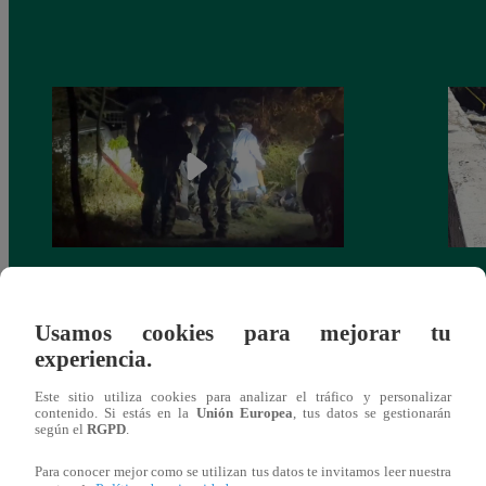
Tragedia en el Vraem: Sobreviviente a
Miniv
intervención dio negativo en examen de
tripl
Usamos cookies para mejorar tu
drogas
experiencia.
Este sitio utiliza cookies para analizar el tráfico y personalizar
contenido. Si estás en la
Unión Europea
, tus datos se gestionarán
según el
RGPD
.
También te puede
Para conocer mejor como se utilizan tus datos te invitamos leer nuestra