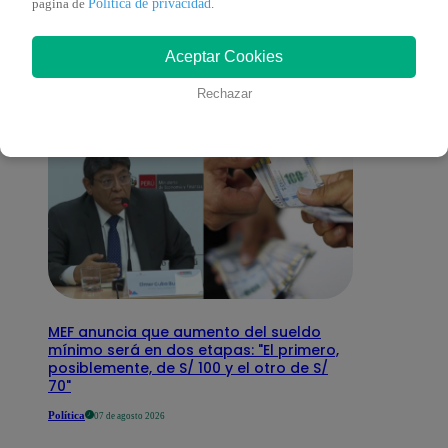
Política de privacidad
pagina de
.
interesar
Aceptar Cookies
Rechazar
MEF anuncia que aumento del sueldo
mínimo será en dos etapas: "El primero,
posiblemente, de S/ 100 y el otro de S/
70"
Política
07 de agosto 2026