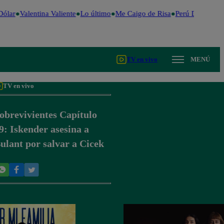
ólar
Valentina Valiente
Lo último
Me Caigo de Risa
Perú Decide 20
TV en vivo
MENÚ
TV en vivo
obrevivientes Capítulo
9: Iskender asesina a
ulant por salvar a Cicek