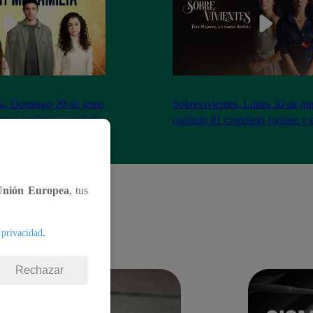
ia, Domingo 29 de junio
Sobrevivientes, Lunes 30 de jun
leto (online y español)
capítulo 81 completo (online y 
Unión Europea
, tus
.
 privacidad
Rechazar