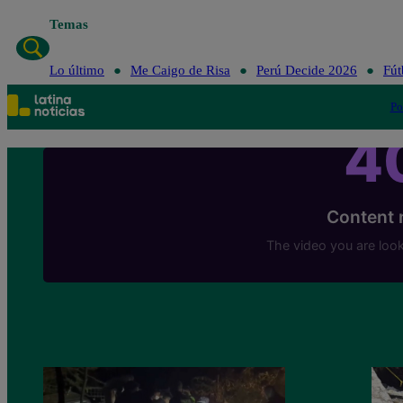
Temas
Lo último
Me Caigo de Risa
Perú Decide 2026
Fút
Po