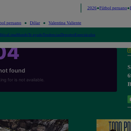
Lo último
Me Caigo de Risa
Perú Decide 2026
Fútbol peruano
D
bol peruano
Dólar
Valentina Valiente
lítica
Lima
Mundo
Te ayudo
Tendencias
Deportes
Espectáculos
S
6
B