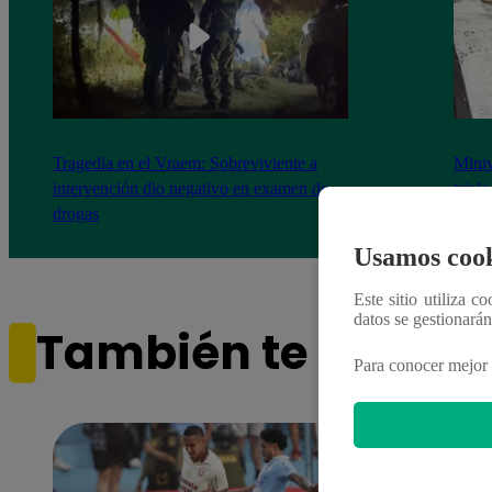
Tragedia en el Vraem: Sobreviviente a
Miniv
intervención dio negativo en examen de
tripl
drogas
Usamos cook
Este sitio utiliza c
datos se gestionará
También te puede i
Para conocer mejor 