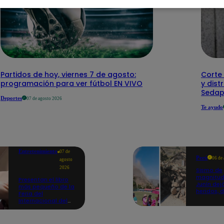
Partidos de hoy, viernes 7 de agosto:
Corte 
programación para ver fútbol EN VIVO
y dist
Sedap
Deportes
07 de agosto 2026
Te ayudo
Entretenimiento
07 de
Perú
06 de
agosto
2026
Sismo de
magnitud
Presentan el libro
Junín dej
más pequeño de la
heridos, 
Feria del
hogares 
Internacional del
propició
Libro de Lima: mide
desprend
casi la falange de
un dedo