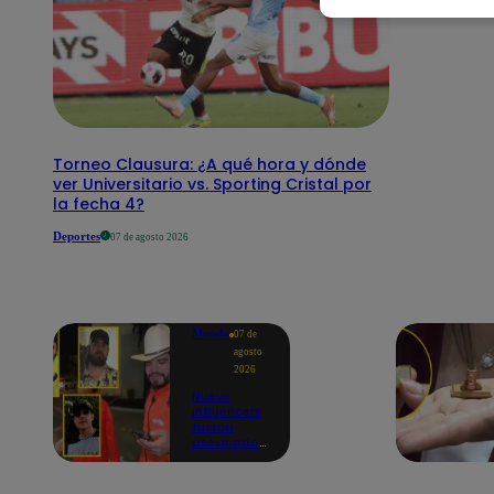
Torneo Clausura: ¿A qué hora y dónde
ver Universitario vs. Sporting Cristal por
la fecha 4?
Deportes
07 de agosto 2026
Mundo
07 de
agosto
2026
Nueve
influencers
fueron
asesinados
por la
guerra
interna en