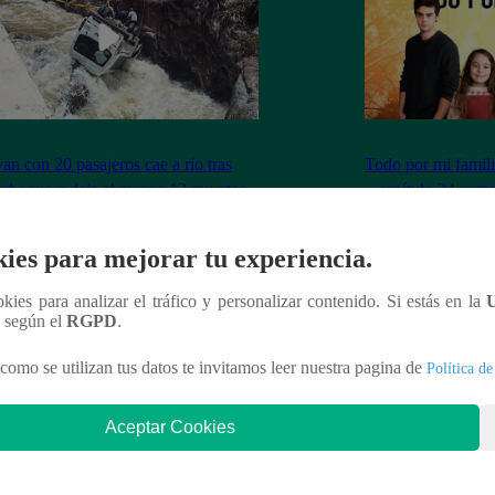
an con 20 pasajeros cae a río tras
Todo por mi famil
e choque y deja al menos 12 muertos
– capítulo 24 comp
ies para mejorar tu experiencia.
ookies para analizar el tráfico y personalizar contenido. Si estás en la
n según el
RGPD
.
nteresar
como se utilizan tus datos te invitamos leer nuestra pagina de
Política de
Aceptar Cookies