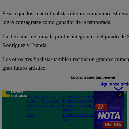
Pese a que los cuatro finalistas dieron su máximo esfuerz
logró consagrarse como ganador de la temporada.
La decisión fue tomada por los integrantes del jurado de
Rodríguez y Franda.
Los otros tres finalistas también recibieron grandes coment
gran futuro artístico.
Encuéntranos también en
Siguiente artí
Teléfono: 219
X
Política
Te ayudo
Política de privacidad
1000
Lima
Tendencias
Términos y condiciones
Av. San
Deportes
Espectáculos
Términos y condiciones
Felipe 968
Mundo
aplicación
Jesús María
Perú
Términos y Condiciones
APP