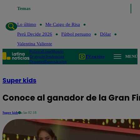
Temas
Lo último
Me Caigo de Risa
Perú Decide 2026
Fútbol peru
Lo último
Me Caigo de Risa
Perú Decide 2026
Fútbol peruano
Dólar
Valentina Valiente
Política
Lima
Mundo
Te ayudo
Tendencias
TV en vivo
MENÚ
Deportes
Espectáculos
Super kids
Conoce al ganador de la Gran Fi
Super kids
a las 02:18