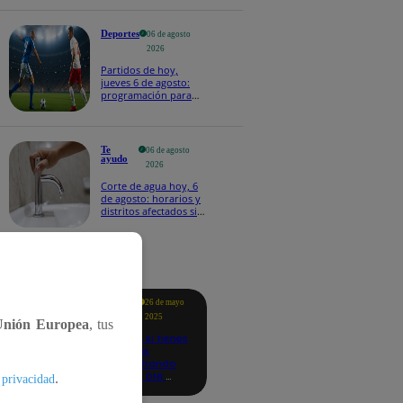
Deportes
06 de agosto
2026
Partidos de hoy,
jueves 6 de agosto:
programación para
ver fútbol EN VIVO
Te
06 de agosto
ayudo
2026
Corte de agua hoy, 6
de agosto: horarios y
distritos afectados sin
el servicio de Sedapal
tacados
Te
26 de mayo
ayudo
2025
Unión Europea
, tus
Revisa si tienes
deudas
consultando
con tu DNI:
.
 privacidad
aquí los
detalles