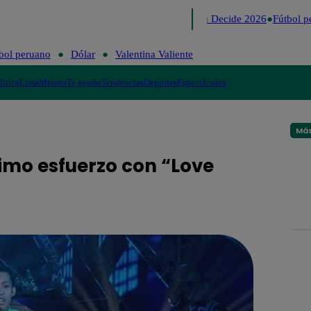
Lo último
Me Caigo de Risa
Perú Decide 2026
Fútbol pe
bol peruano
Dólar
Valentina Valiente
lítica
Lima
Mundo
Te ayudo
Tendencias
Deportes
Espectáculos
Más
ximo esfuerzo con “Love