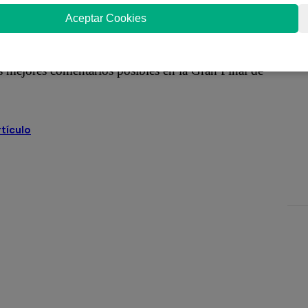
ente temporada de Súper Kids.
Aceptar Cookies
ara convencer a los integrantes del jurado.
os mejores comentarios posibles en la Gran Final de
rtículo