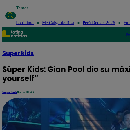
Temas
Lo último
Me Caigo de Risa
Perú Decide 2026
Fút
Po
Super kids
Súper Kids: Gian Pool dio su má
yourself”
Super kids
a las 01:43