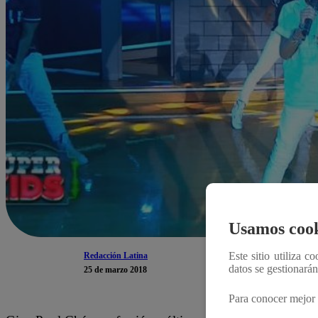
Usamos cook
Este sitio utiliza c
Redacción Latina
datos se gestionará
25 de marzo 2018
Para conocer mejor 