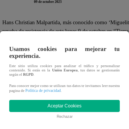
09 de octubre 2023
Hans Christian Malpartida, más conocido como ‘Miguelito
prueba de resistencia de este lunes 9 de octubre en “Tierr
Tras ganar el reto, Miguelito brindó algunas palabras sobre
Usamos cookies para mejorar tu
lo puedo creer aún. Sé que mis compañeros son todos f
experiencia.
Estaba nervioso porque yo le tengo miedo al agua. La p
Este sitio utiliza cookies para analizar el tráfico y personalizar
contenido. Si estás en la
Unión Europea
, tus datos se gestionarán
según el
RGPD
.
Mira el momento completo de “Tierra Brava” dándole clic
Para conocer mejor como se utilizan tus datos te invitamos leer nuestra
Política de privacidad
pagina de
.
Aceptar Cookies
Rechazar