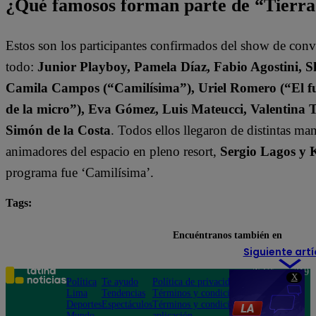
¿Qué famosos forman parte de “Tierr
Estos son los participantes confirmados del show de con
todo:
Junior Playboy, Pamela Díaz, Fabio Agostini, S
Camila Campos (“Camilísima”), Uriel Romero (“El fut
de la micro”), Eva Gómez, Luis Mateucci, Valentina 
Simón de la Costa
. Todos ellos llegaron de distintas ma
animadores del espacio en pleno resort,
Sergio Lagos y 
programa fue ‘Camilísima’.
Tags:
destacada minuto
Tierra Brava
Encuéntranos también en
Siguiente artí
Teléfono: 219
X
Política
Te ayudo
Política de privacidad
1000
Lima
Tendencias
Términos y condiciones
Av. San
Deportes
Espectáculos
Términos y condiciones
Felipe 968
Mundo
aplicación