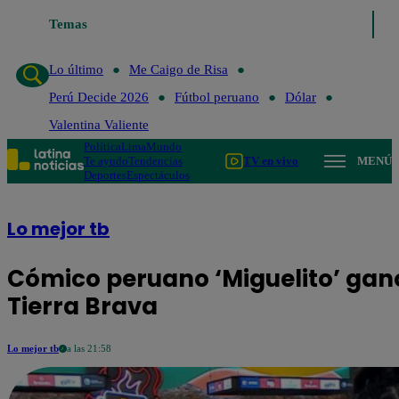
Temas
Lo último
Me Caigo de 
Lo último
Me Caigo de Risa
Perú Decide 2026
Fútbol peruano
Dólar
Valentina Valiente
Política
Lima
Mundo
Te ayudo
Tendencias
TV en vivo
MENÚ
Deportes
Espectáculos
Lo mejor tb
Cómico peruano ‘Miguelito’ ganó
Tierra Brava
Lo mejor tb
a las 21:58