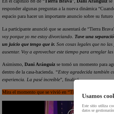
En el capítulo 88 de “
Tierra Brava
”,
Dani Aránguiz
se 
responder algunas preguntas a la nueva dinámica “Cuando 
espacio para hacer un importante anuncio sobre su futuro
La participante anunció que se ausentará de “Tierra Brava
voy porque yo me estoy divorciando.
Tuve una separació
un juicio que tengo que ir.
Son cosas legales que no las
ausentar. Voy a aprovechar este tiempo para arreglar las
Asimismo,
Dani Aránguiz
se tomó un momento para agra
dentro de la casa-hacienda.
“Estoy agradecida también co
experiencia. La pasé increíble
”, finalizó.
Mira el momento que se vivió en “Tierra Brava” dándole c
Usamos cook
Este sitio utiliza c
datos se gestionará