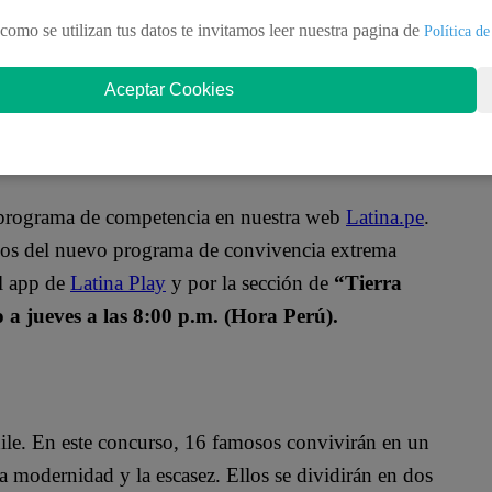
como se utilizan tus datos te invitamos leer nuestra pagina de
Política de
Aceptar Cookies
o programa de competencia en nuestra web
Latina.pe
.
ulos del nuevo programa de convivencia extrema
el app de
Latina Play
y por la sección de
“Tierra
a jueves a las 8:00 p.m. (Hora Perú).
ile. En este concurso, 16 famosos convivirán en un
a modernidad y la escasez. Ellos se dividirán en dos