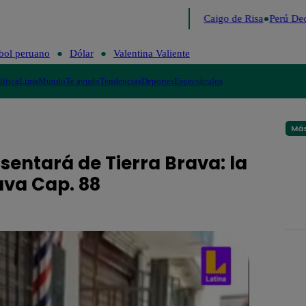
Lo último
Me Caigo de Risa
Perú Dec
bol peruano
Dólar
Valentina Valiente
lítica
Lima
Mundo
Te ayudo
Tendencias
Deportes
Espectáculos
Más
sentará de Tierra Brava: la
ava Cap. 88