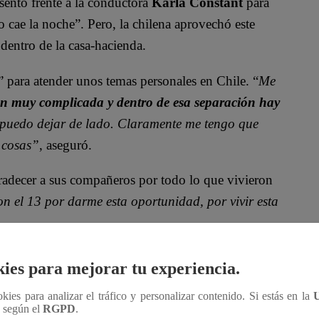
sentó frente a la conductora
Karla Constant
para
cae la noche”. Pero, la chilena aprovechó este
 dentro de la casa-hacienda.
” para atender unos temas personales en Chile. “
Me
n muy complicada y dentro de esa separación hay
 puedo dejar de lado. Claramente me tengo que
 cosas”
, aseguró.
decer a sus compañeros por todo lo que vivieron
n el 13 por darme esta oportunidad, por vivir esta
lic al video:
ies para mejorar tu experiencia.
ookies para analizar el tráfico y personalizar contenido. Si estás en la
n según el
RGPD
.