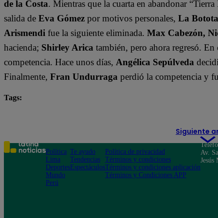
de la Costa
. Mientras que la cuarta en abandonar “Tierra 
salida de
Eva Gómez
por motivos personales,
La Botot
Arismendi
fue la siguiente eliminada.
Max Cabezón, Nic
hacienda;
Shirley Arica
también, pero ahora regresó. En 
competencia. Hace unos días,
Angélica Sepúlveda
decidi
Finalmente,
Fran Undurraga
perdió la competencia y f
Tags:
destacada minuto
Tierra Brava
Siguiente a
Teléf
Política
Te ayudo
Política de privacidad
Av. Sa
Lima
Tendencias
Términos y condiciones
Jesús 
Deportes
Espectáculos
Términos y condiciones aplicación
Mundo
Términos y Condiciones APP
Perú