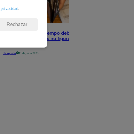
.
 privacidad
Rechazar
Infocorp: ¿Cuánto tiempo debe pasar
para que tus deudas no figuren en su
sistema?
Te ayudo
11 de junio 2025