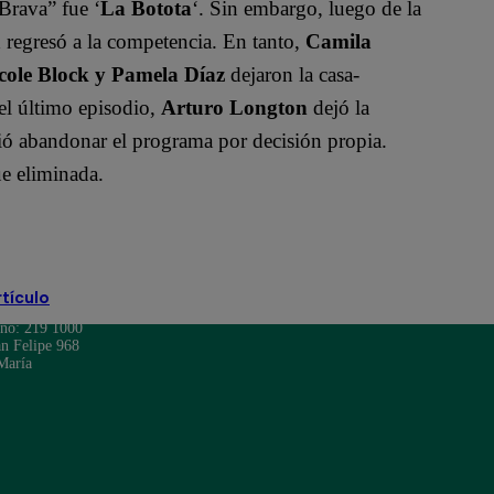
Brava” fue ‘
La Botota
‘. Sin embargo, luego de la
a
regresó a la competencia. En tanto,
Camila
ole Block y Pamela Díaz
dejaron la casa-
el último episodio,
Arturo Longton
dejó la
ó abandonar el programa por decisión propia.
ue eliminada.
rtículo
ono: 219 1000
n Felipe 968
María