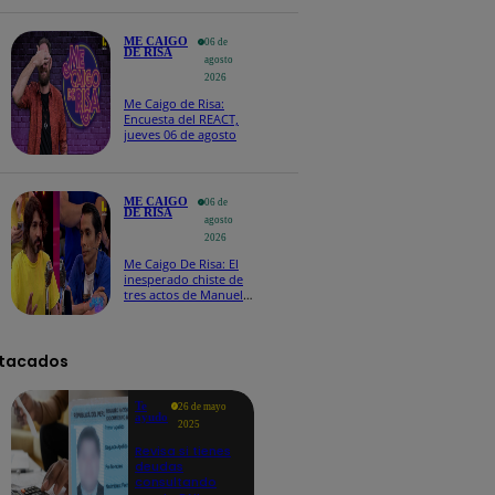
maltratos contínuos
ME CAIGO
06 de
DE RISA
agosto
2026
Me Caigo de Risa:
Encuesta del REACT,
jueves 06 de agosto
ME CAIGO
06 de
DE RISA
agosto
2026
Me Caigo De Risa: El
inesperado chiste de
tres actos de Manuel
Gold que hizo
explotar a todo el set
tacados
Te
26 de mayo
ayudo
2025
Revisa si tienes
deudas
consultando